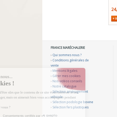
24
+ i
FRANCE MARÉCHALERIE
›
Qui sommes nous ?
›
Conditions générales de
vente
›
Mentions légales
›
Gérer mes cookies
›
Nos vidéos conseils
›
Notre catalogue
›
Sélection aménagement
véhicule
›
Sélection podologie bovine
›
Sélection fers plastiques