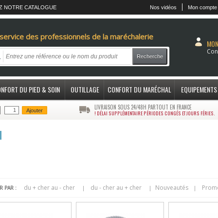
Z NOTRE CATALOGUE
Nos vidéos
Mon compte
service des professionnels de la maréchalerie
MON
Con
Recherche
NFORT DU PIED & SOIN
OUTILLAGE
CONFORT DU MARÉCHAL
EQUIPEMENTS
LIVRAISON SOUS 24/48H PARTOUT EN FRANCE
Ajouter
! DÉLAI SUPPLÉMENTAIRE PÉRIODES CONGÉS ET JOURS FÉRIES.
M
du + cher au - cher
du - cher au + cher
Nouveautés
Prom
|
|
|
R PAR :