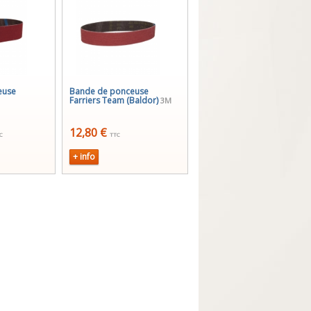
euse
Bande de ponceuse
Farriers Team (Baldor)
3M
12,80 €
C
TTC
+ info