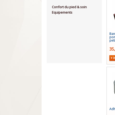
Confort du pied & soin
Equipements
Ban
pon
pet
35
+ i
Adh