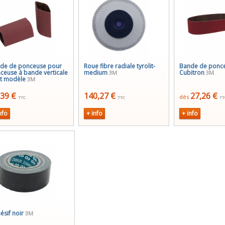
de de ponceuse pour
Roue fibre radiale tyrolit-
Bande de ponc
ceuse à bande verticale
medium
Cubitron
3M
3M
it modèle
3M
,39 €
140,27 €
27,26 €
dès
TTC
TTC
TT
nfo
+ info
+ info
ésif noir
3M