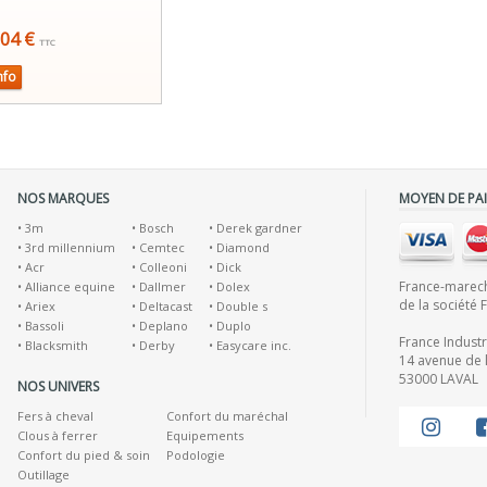
,04 €
TTC
nfo
NOS MARQUES
MOYEN DE PA
•
3m
•
Bosch
•
Derek gardner
•
3rd millennium
•
Cemtec
•
Diamond
•
Acr
•
Colleoni
•
Dick
France-marecha
•
Alliance equine
•
Dallmer
•
Dolex
de la société 
•
Ariex
•
Deltacast
•
Double s
•
Bassoli
•
Deplano
•
Duplo
France Indust
•
Blacksmith
•
Derby
•
Easycare inc.
14 avenue de l
53000 LAVAL
NOS UNIVERS
Fers à cheval
Confort du maréchal
Clous à ferrer
Equipements
Confort du pied & soin
Podologie
Outillage