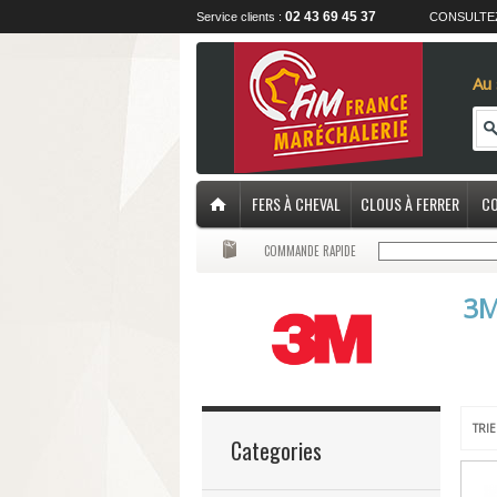
02 43 69 45 37
Service clients :
CONSULTE
Au 
FERS À CHEVAL
CLOUS À FERRER
CO
COMMANDE RAPIDE
3
TRIE
Categories