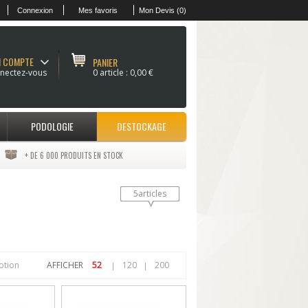
Connexion
Mes favoris
Mon Devis (0)
 COMPTE
PANIER
nectez-vous
0 article :
0,00 €
PODOLOGIE
DESTOCKAGE
+ DE 6 000 PRODUITS EN STOCK
5articles
otion
AFFICHER
52
120
200
|
|