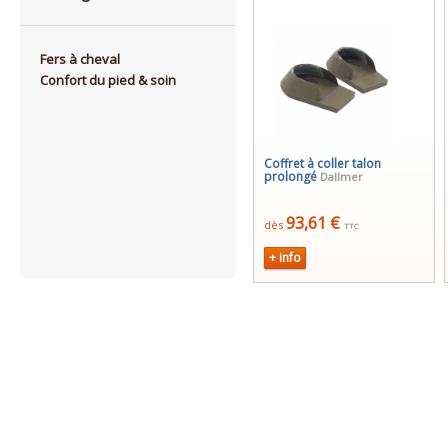
Fers à cheval
Confort du pied & soin
Coffret à coller talon
prolongé
Dallmer
93,61 €
dès
TTC
+ info