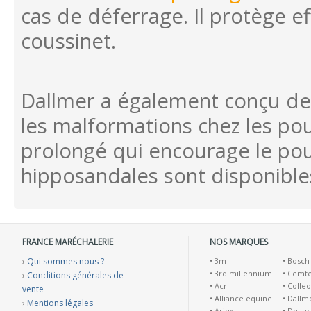
cas de déferrage. Il protège 
coussinet.
Dallmer a également conçu des
les malformations chez les po
prolongé qui encourage le poul
hipposandales sont disponible
FRANCE MARÉCHALERIE
NOS MARQUES
›
Qui sommes nous ?
•
3m
•
Bosch
•
3rd millennium
•
Cemt
›
Conditions générales de
•
Acr
•
Colleo
vente
•
Alliance equine
•
Dallm
›
Mentions légales
•
Ariex
•
Deltac