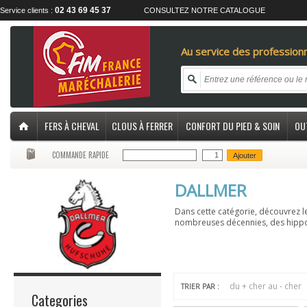
02 43 69 45 37
Service clients :
CONSULTEZ NOTRE CATALOGUE
Au service des professionn
FERS À CHEVAL
CLOUS À FERRER
CONFORT DU PIED & SOIN
OU
COMMANDE RAPIDE
Ajouter
DALLMER
Dans cette catégorie, découvrez l
nombreuses décennies, des hippo
du + cher au - cher
TRIER PAR :
Categories