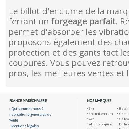
Le billot d'enclume de la marq
ferrant un
forgeage parfait
. R
permet d'absorber les vibrat
proposons également des chau
protection et des gants tactil
coupures. Vous pouvez retrouve
pros, les meilleures ventes et
FRANCE MARÉCHALERIE
NOS MARQUES
›
Qui sommes nous ?
•
3m
•
Bosch
•
3rd millennium
•
Cemt
›
Conditions générales de
•
Acr
•
Colleo
vente
•
Alliance equine
•
Dallm
›
Mentions légales