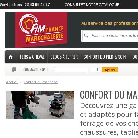
02 43 69 45 37
Service clients :
CONSULTEZ NOTRE CATALOGUE
Au service des professionn
FERS À CHEVAL
CLOUS À FERRER
CONFORT DU PIED & SOIN
OU
COMMANDE RAPIDE
Ajouter
Accueil
›
C
onfort du maréchal
CONFORT DU MA
Découvrez une ga
et adaptés pour fa
ferrage de vos ch
chaussures, tablie