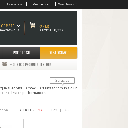
Connexion
Mes favoris
Mon Devis (0)
 COMPTE
PANIER
nectez-vous
0 article :
0,00 €
PODOLOGIE
DESTOCKAGE
+ DE 6 000 PRODUITS EN STOCK
3articles
arque suédoise Cemtec. Certains sont munis d'un
 de meilleures performances.
otion
AFFICHER
52
120
200
|
|