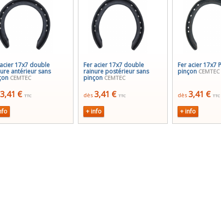
 acier 17x7 double
Fer acier 17x7 double
Fer acier 17x7 
nure antérieur sans
rainure postérieur sans
pinçon
CEMTEC
çon
pinçon
CEMTEC
CEMTEC
3,41 €
3,41 €
3,41 €
dès
dès
TTC
TTC
TTC
nfo
+ info
+ info