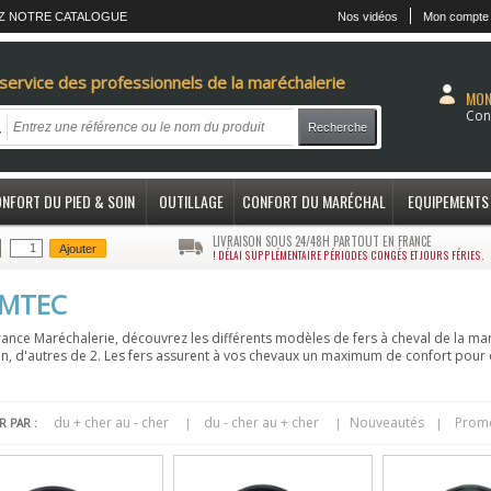
Z NOTRE CATALOGUE
Nos vidéos
Mon compte
service des professionnels de la maréchalerie
MON
Con
Recherche
NFORT DU PIED & SOIN
OUTILLAGE
CONFORT DU MARÉCHAL
EQUIPEMENTS
LIVRAISON SOUS 24/48H PARTOUT EN FRANCE
Ajouter
! DÉLAI SUPPLÉMENTAIRE PÉRIODES CONGÉS ET JOURS FÉRIES.
MTEC
rance Maréchalerie, découvrez les différents modèles de fers à cheval de la m
n, d'autres de 2. Les fers assurent à vos chevaux un maximum de confort pour
du + cher au - cher
du - cher au + cher
Nouveautés
Prom
|
|
|
R PAR :