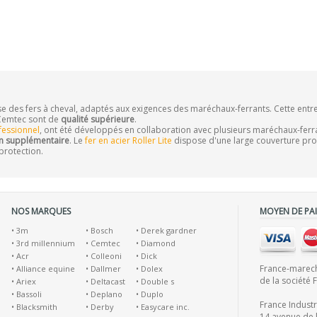
e des fers à cheval, adaptés aux exigences des maréchaux-ferrants. Cette ent
 Cemtec sont de
qualité supérieure
.
ofessionnel
, ont été développés en collaboration avec plusieurs maréchaux-ferran
n supplémentaire
. Le
fer en acier Roller Lite
dispose d'une large couverture propo
protection.
NOS MARQUES
MOYEN DE PA
•
3m
•
Bosch
•
Derek gardner
•
3rd millennium
•
Cemtec
•
Diamond
•
Acr
•
Colleoni
•
Dick
France-marecha
•
Alliance equine
•
Dallmer
•
Dolex
de la société 
•
Ariex
•
Deltacast
•
Double s
•
Bassoli
•
Deplano
•
Duplo
France Indust
•
Blacksmith
•
Derby
•
Easycare inc.
14 avenue de l