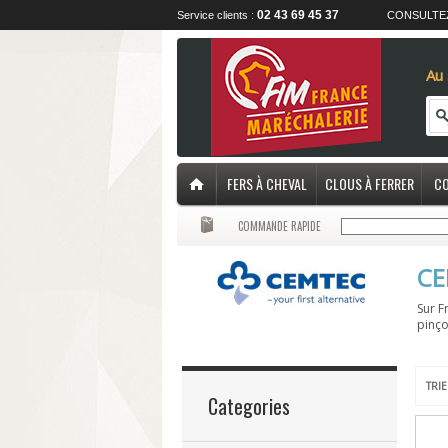
02 43 69 45 37
Service clients :
CONSULTE
Au 
FERS À CHEVAL
CLOUS À FERRER
CO
COMMANDE RAPIDE
CE
Sur F
pinço
TRIE
Categories