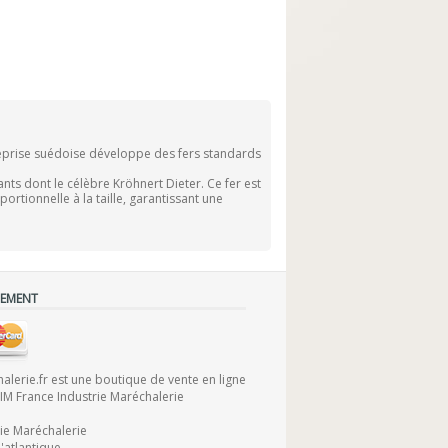
reprise suédoise développe des fers standards
ts dont le célèbre Kröhnert Dieter. Ce fer est
rtionnelle à la taille, garantissant une
IEMENT
lerie.fr est une boutique de vente en ligne
FIM France Industrie Maréchalerie
rie Maréchalerie
'atlantique