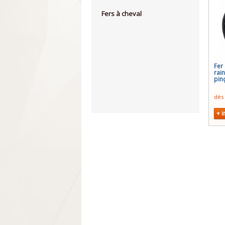
Fers à cheval
Fer
rai
pin
dès
+ i