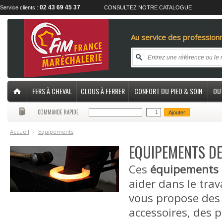
02 43 69 45 37
Service clients :
CONSULTEZ NOTRE CATALOGUE
Au service des professionn
FERS À CHEVAL
CLOUS À FERRER
CONFORT DU PIED & SOIN
OU
COMMANDE RAPIDE
Ajouter
Accueil
›
E
quipements
EQUIPEMENTS D
Ces
équipements
aider dans le trav
vous propose des 
accessoires, des p