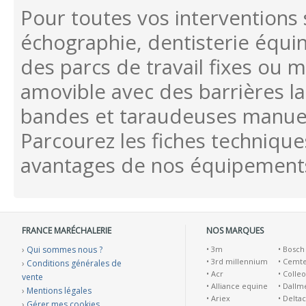
Pour toutes vos interventions 
échographie, dentisterie équin
des parcs de travail fixes ou m
amovible avec des barrières l
bandes et taraudeuses manuel
Parcourez les fiches techniqu
avantages de nos équipement
FRANCE MARÉCHALERIE
NOS MARQUES
›
Qui sommes nous ?
•
3m
•
Bosch
•
3rd millennium
•
Cemt
›
Conditions générales de
•
Acr
•
Colleo
vente
•
Alliance equine
•
Dallm
›
Mentions légales
•
Ariex
•
Deltac
›
Gérer mes cookies