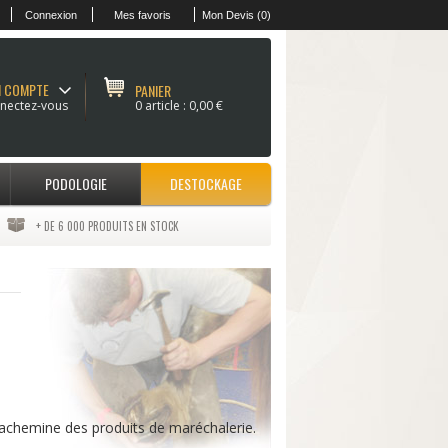
Connexion
Mes favoris
Mon Devis (0)
 COMPTE
PANIER
nectez-vous
0 article :
0,00 €
PODOLOGIE
DESTOCKAGE
+ DE 6 000 PRODUITS EN STOCK
t achemine des produits de maréchalerie.