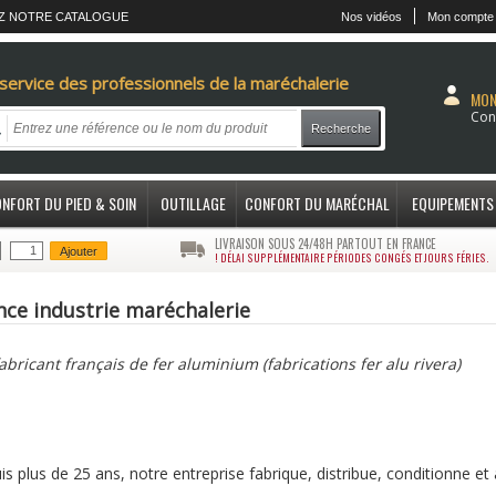
Z NOTRE CATALOGUE
Nos vidéos
Mon compte
service des professionnels de la maréchalerie
MON
Con
Recherche
NFORT DU PIED & SOIN
OUTILLAGE
CONFORT DU MARÉCHAL
EQUIPEMENTS
LIVRAISON SOUS 24/48H PARTOUT EN FRANCE
Ajouter
! DÉLAI SUPPLÉMENTAIRE PÉRIODES CONGÉS ET JOURS FÉRIES.
nce industrie maréchalerie
abricant français de fer aluminium (fabrications fer alu rivera)
s plus de 25 ans, notre entreprise fabrique, distribue, conditionne e