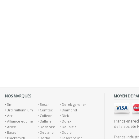
NOS MARQUES
MOYEN DE PA
•
3m
•
Bosch
•
Derek gardner
•
3rd millennium
•
Cemtec
•
Diamond
•
Acr
•
Colleoni
•
Dick
France-marecha
•
Alliance equine
•
Dallmer
•
Dolex
de la société 
•
Ariex
•
Deltacast
•
Double s
•
Bassoli
•
Deplano
•
Duplo
France Indust
•
Blacksmith
•
Derby
•
Easycare inc.