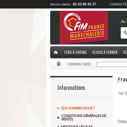
02 43 69 45 37
Service clients :
CONSULTE
Au 
FERS À CHEVAL
CLOUS À FERRER
CO
COMMANDE RAPIDE
Fra
Informations
1er f
QUI SOMMES NOUS ?
CONDITIONS GÉNÉRALES DE
VENTES
Depui
MENTIONS LÉGALES