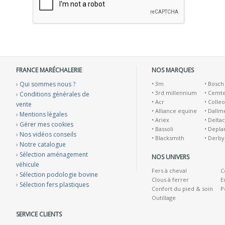
FRANCE MARÉCHALERIE
NOS MARQUES
›
Qui sommes nous ?
•
3m
•
Bosch
•
3rd millennium
•
Cemt
›
Conditions générales de
•
Acr
•
Colleo
vente
•
Alliance equine
•
Dallm
›
Mentions légales
•
Ariex
•
Deltac
›
Gérer mes cookies
•
Bassoli
•
Depla
›
Nos vidéos conseils
•
Blacksmith
•
Derby
›
Notre catalogue
›
Sélection aménagement
NOS UNIVERS
véhicule
Fers à cheval
C
›
Sélection podologie bovine
Clous à ferrer
E
›
Sélection fers plastiques
Confort du pied & soin
P
Outillage
SERVICE CLIENTS