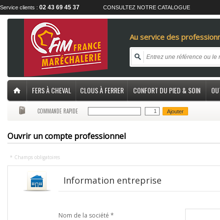
02 43 69 45 37
Service clients :
CONSULTEZ NOTRE CATALOGUE
Au service des professionn
FERS À CHEVAL
CLOUS À FERRER
CONFORT DU PIED & SOIN
OU
COMMANDE RAPIDE
Ajouter
Ouvrir un compte professionnel
* Champs obligatoires
Information entreprise
Nom de la société *