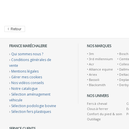
FRANCE MARÉCHALERIE
NOS MARQUES
›
Qui sommes nous ?
•
3m
•
Bosch
•
3rd millennium
•
Cemt
›
Conditions générales de
•
Acr
•
Colleo
vente
•
Alliance equine
•
Dallm
›
Mentions légales
•
Ariex
•
Deltac
›
Gérer mes cookies
•
Bassoli
•
Depla
›
Nos vidéos conseils
•
Blacksmith
•
Derby
›
Notre catalogue
›
Sélection aménagement
NOS UNIVERS
véhicule
Fers à cheval
C
›
Sélection podologie bovine
Clous à ferrer
E
›
Sélection fers plastiques
Confort du pied & soin
P
Outillage
SERVICE CLIENTS