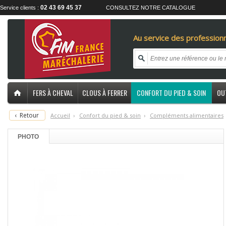
02 43 69 45 37
Service clients :
CONSULTEZ NOTRE CATALOGUE
Au service des professionn
FERS À CHEVAL
CLOUS À FERRER
CONFORT DU PIED & SOIN
OU
‹
Retour
Accueil
›
C
onfort du pied & soin
›
C
ompléments alimentaires
PHOTO