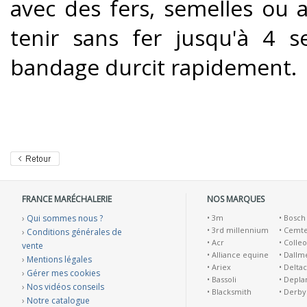
avec des fers, semelles ou a
tenir sans fer jusqu'à 4 s
bandage durcit rapidement.
FRANCE MARÉCHALERIE
NOS MARQUES
›
Qui sommes nous ?
•
3m
•
Bosch
•
3rd millennium
•
Cemt
›
Conditions générales de
•
Acr
•
Colleo
vente
•
Alliance equine
•
Dallm
›
Mentions légales
•
Ariex
•
Deltac
›
Gérer mes cookies
•
Bassoli
•
Depla
›
Nos vidéos conseils
•
Blacksmith
•
Derby
›
Notre catalogue