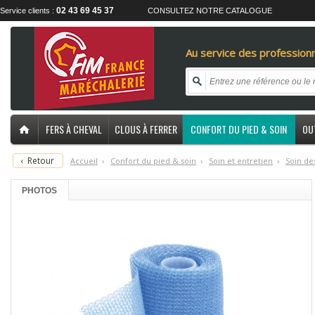
02 43 69 45 37
Service clients :
CONSULTEZ NOTRE CATALOGUE
Au service des professionn
FERS À CHEVAL
CLOUS À FERRER
CONFORT DU PIED & SOIN
OU
‹
Retour
Accueil
›
C
onfort du pied & soin
›
S
oin et entretien
›
S
oin de
PHOTOS