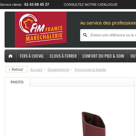
02 43 69 45 37
Service clients :
CONSULTEZ NOTRE CATALOGUE
Au service des professionn
FERS À CHEVAL
CLOUS À FERRER
CONFORT DU PIED & SOIN
OU
‹
Retour
Accueil
›
E
quipements
›
P
onceuses à bande
PHOTO