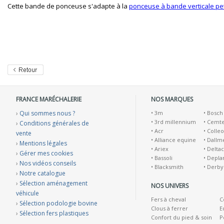
Cette bande de ponceuse s'adapte à la
ponceuse à bande verticale pet
FRANCE MARÉCHALERIE
NOS MARQUES
›
Qui sommes nous ?
•
3m
•
Bosch
•
3rd millennium
•
Cemt
›
Conditions générales de
•
Acr
•
Colleo
vente
•
Alliance equine
•
Dallm
›
Mentions légales
•
Ariex
•
Deltac
›
Gérer mes cookies
•
Bassoli
•
Depla
›
Nos vidéos conseils
•
Blacksmith
•
Derby
›
Notre catalogue
›
Sélection aménagement
NOS UNIVERS
véhicule
Fers à cheval
C
›
Sélection podologie bovine
Clous à ferrer
E
›
Sélection fers plastiques
Confort du pied & soin
P