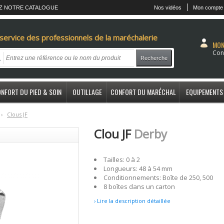
Z NOTRE CATALOGUE
Nos vidéos
Mon compte
service des professionnels de la maréchalerie
MON
Con
Recherche
NFORT DU PIED & SOIN
OUTILLAGE
CONFORT DU MARÉCHAL
EQUIPEMENTS
›
C
lous JF
Clou JF
Derby
Tailles: 0 à 2
Longueurs: 48 à 54 mm
Conditionnements: Boîte de 250, 500
8 boîtes dans un carton
› Lire la description détaillée