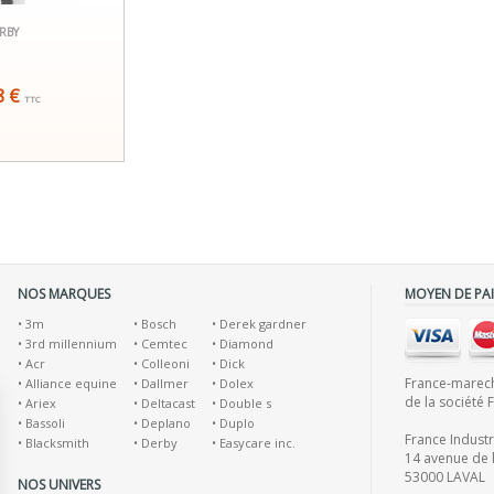
RBY
8 €
TTC
NOS MARQUES
MOYEN DE PA
•
3m
•
Bosch
•
Derek gardner
•
3rd millennium
•
Cemtec
•
Diamond
•
Acr
•
Colleoni
•
Dick
France-marecha
•
Alliance equine
•
Dallmer
•
Dolex
de la société 
•
Ariex
•
Deltacast
•
Double s
•
Bassoli
•
Deplano
•
Duplo
France Indust
•
Blacksmith
•
Derby
•
Easycare inc.
14 avenue de l
53000 LAVAL
NOS UNIVERS