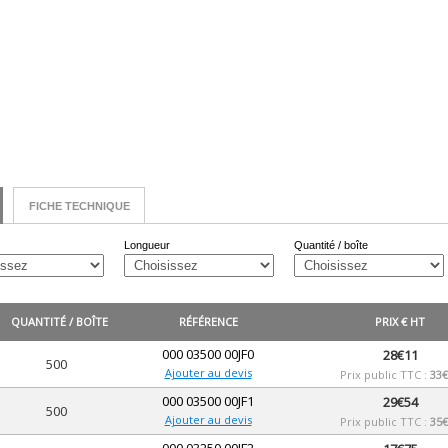
FICHE TECHNIQUE
Longueur
Quantité / boîte
QUANTITÉ / BOÎTE
RÉFÉRENCE
PRIX € HT
000 03500 00JF0
28€11
500
Ajouter au devis
Prix public TTC :
33€
000 03500 00JF1
29€54
500
Ajouter au devis
Prix public TTC :
35€