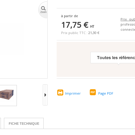
à partir de
Prix pub
17,75 €
profes
HT
connecte
Prix public TTC :
21,30 €
Imprimer
Page PDF
FICHE TECHNIQUE