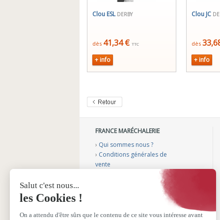
Clou ESL
Clou JC
DERBY
DE
41,34 €
33,6
dès
dès
TTC
+ info
+ info
FRANCE MARÉCHALERIE
›
Qui sommes nous ?
›
Conditions générales de
vente
›
Mentions légales
›
Gérer mes cookies
›
Nos vidéos conseils
›
Notre catalogue
›
Sélection aménagement