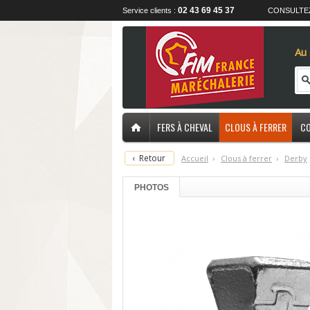
02 43 69 45 37
Service clients :
CONSULTE
Au 
FERS À CHEVAL
CLOUS À FERRER
CO
‹
Retour
Accueil
›
C
lous à ferrer
›
D
erby
PHOTOS