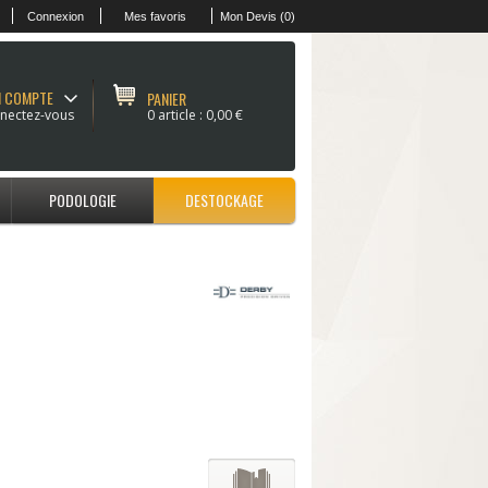
Connexion
Mes favoris
Mon Devis (0)
 COMPTE
PANIER
nectez-vous
0 article :
0,00 €
PODOLOGIE
DESTOCKAGE