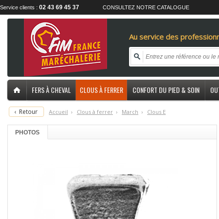
02 43 69 45 37
Service clients :
CONSULTEZ NOTRE CATALOGUE
Au service des professionn
FERS À CHEVAL
CLOUS À FERRER
CONFORT DU PIED & SOIN
OU
‹
Retour
Accueil
›
C
lous à ferrer
›
M
arch
›
C
lous E
PHOTOS