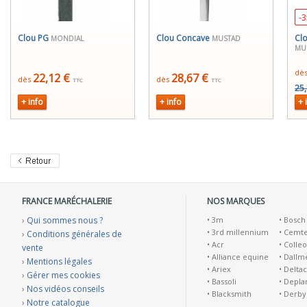
-
Clou PG
Clou Concave
Clo
MONDIAL
MUSTAD
MU
dè
22,12 €
28,67 €
dès
dès
TTC
TTC
25,
+ info
+ info
+ 
FRANCE MARÉCHALERIE
NOS MARQUES
›
Qui sommes nous ?
•
3m
•
Bosch
•
3rd millennium
•
Cemt
›
Conditions générales de
•
Acr
•
Colleo
vente
•
Alliance equine
•
Dallm
›
Mentions légales
•
Ariex
•
Deltac
›
Gérer mes cookies
•
Bassoli
•
Depla
›
Nos vidéos conseils
•
Blacksmith
•
Derby
›
Notre catalogue