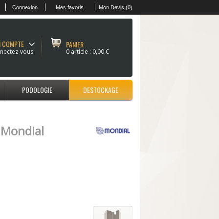
Connexion
Mes favoris
Mon Devis (0)
 COMPTE
PANIER
nectez-vous
0 article :
0,00 €
PODOLOGIE
DESTOCKAGE
0
Mondial