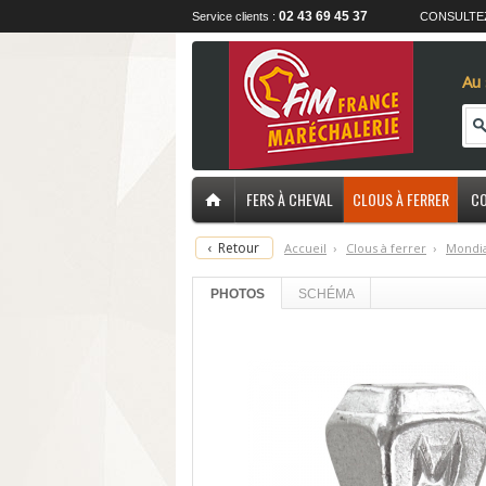
02 43 69 45 37
Service clients :
CONSULTE
Au 
FERS À CHEVAL
CLOUS À FERRER
CO
‹
Retour
Accueil
›
C
lous à ferrer
›
M
ondi
PHOTOS
SCHÉMA