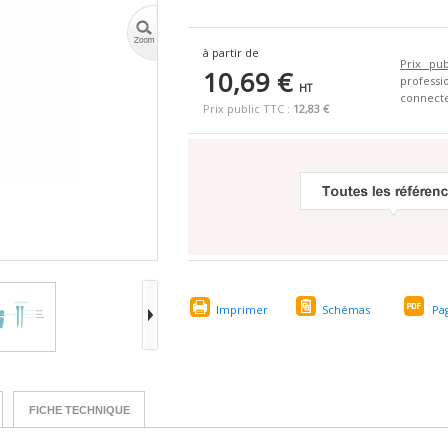
à partir de
Prix pub
10,69 €
profes
HT
connecte
Prix public TTC :
12,83 €
Imprimer
Schémas
Pa
FICHE TECHNIQUE