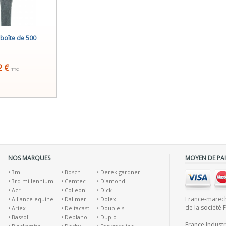
 boîte de 500
2 €
TTC
NOS MARQUES
MOYEN DE PA
•
3m
•
Bosch
•
Derek gardner
•
3rd millennium
•
Cemtec
•
Diamond
•
Acr
•
Colleoni
•
Dick
France-marecha
•
Alliance equine
•
Dallmer
•
Dolex
de la société 
•
Ariex
•
Deltacast
•
Double s
•
Bassoli
•
Deplano
•
Duplo
France Indust