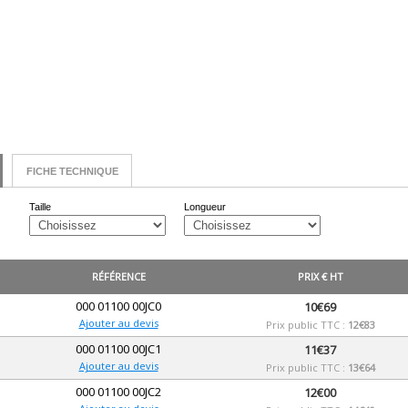
FICHE TECHNIQUE
Taille
Longueur
RÉFÉRENCE
PRIX € HT
000 01100 00JC0
10€69
Ajouter au devis
Prix public TTC :
12€83
000 01100 00JC1
11€37
Ajouter au devis
Prix public TTC :
13€64
000 01100 00JC2
12€00