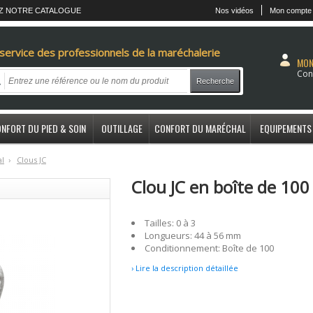
Z NOTRE CATALOGUE
Nos vidéos
Mon compte
service des professionnels de la maréchalerie
MON
Con
Recherche
NFORT DU PIED & SOIN
OUTILLAGE
CONFORT DU MARÉCHAL
EQUIPEMENTS
al
›
C
lous JC
Clou JC en boîte de 10
Tailles: 0 à 3
Longueurs: 44 à 56 mm
Conditionnement: Boîte de 100
› Lire la description détaillée