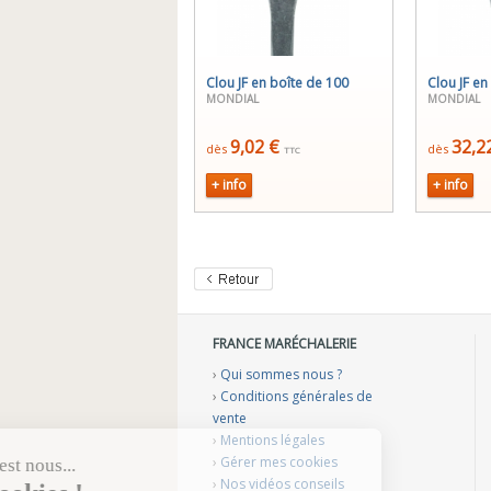
Clou JF en boîte de 100
Clou JF en
MONDIAL
MONDIAL
9,02 €
32,2
dès
dès
TTC
+ info
+ info
FRANCE MARÉCHALERIE
›
Qui sommes nous ?
›
Conditions générales de
vente
›
Mentions légales
›
Gérer mes cookies
›
Nos vidéos conseils