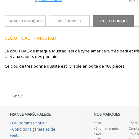
Prix p
CARACTÉRISTIQUES
RÉFÉRENCES
FICHE TECHNIQUE
CLOU FOAL1 - MUSTAD
Le clou FOAL, de marque Mustad, est de type américain, très petit et trè
U et aux sabots des poulains.
Ce clou de très bonne qualité est livrable en boîte de 100 pièces.
FRANCE MARÉCHALERIE
NOS MARQUES
›
Qui sommes nous ?
•
3m
•
Bosch
•
3rd millennium
•
Cemt
›
Conditions générales de
•
Acr
•
Colleo
vente