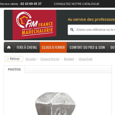
02 43 69 45 37
Service clients :
CONSULTEZ NOTRE CATALOGUE
Au service des professionn
FERS À CHEVAL
CLOUS À FERRER
CONFORT DU PIED & SOIN
OU
‹
Retour
Accueil
›
C
lous à ferrer
›
M
ustad
›
C
lous Foal
PHOTOS