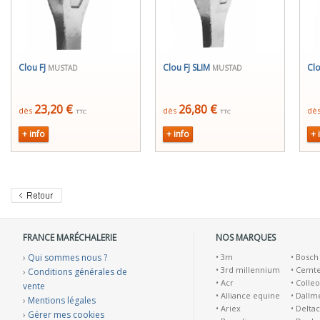
Clou FJ
Clou FJ SLIM
Cl
MUSTAD
MUSTAD
23,20 €
26,80 €
dès
dès
dè
TTC
TTC
+ info
+ info
+ 
FRANCE MARÉCHALERIE
NOS MARQUES
›
Qui sommes nous ?
•
3m
•
Bosch
•
3rd millennium
•
Cemt
›
Conditions générales de
•
Acr
•
Colleo
vente
•
Alliance equine
•
Dallm
›
Mentions légales
•
Ariex
•
Deltac
›
Gérer mes cookies