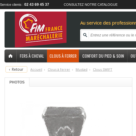
02 43 69 45 37
Service clients :
CONSULTEZ NOTRE CATALOGUE
Au service des professionn
FERS À CHEVAL
CLOUS À FERRER
CONFORT DU PIED & SOIN
OU
‹
Retour
Accueil
›
C
lous à ferrer
›
M
ustad
›
C
lous SWIFT
PHOTOS