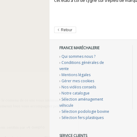
Cet étau à col de cygne sur trépied de marqu
FRANCE MARÉCHALERIE
›
Qui sommes nous ?
›
Conditions générales de
vente
›
Mentions légales
›
Gérer mes cookies
›
Nos vidéos conseils
›
Notre catalogue
›
Sélection aménagement
véhicule
›
Sélection podologie bovine
›
Sélection fers plastiques
SERVICE CLIENTS