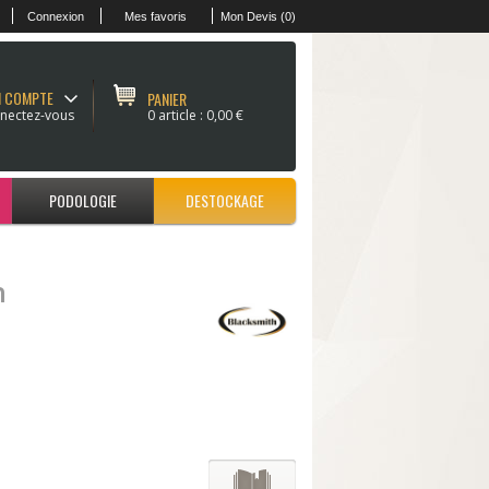
Connexion
Mes favoris
Mon Devis (0)
 COMPTE
PANIER
nectez-vous
0 article :
0,00 €
PODOLOGIE
DESTOCKAGE
h