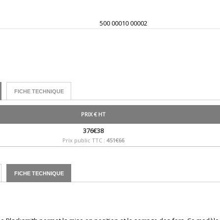
500 00010 00002
FICHE TECHNIQUE
PRIX € HT
376€38
Prix public TTC :
451€66
FICHE TECHNIQUE