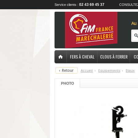
02 43 69 45 37
Service clients :
CONSULTE
Au 
FERS À CHEVAL
CLOUS À FERRER
CO
‹
Retour
Accueil
›
E
quipements
›
E
taux
PHOTO