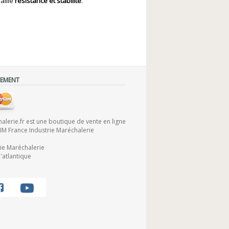
allie
résistance et stabilité
.
IEMENT
lerie.fr est une boutique de vente en ligne
FIM France Industrie Maréchalerie
rie Maréchalerie
'atlantique