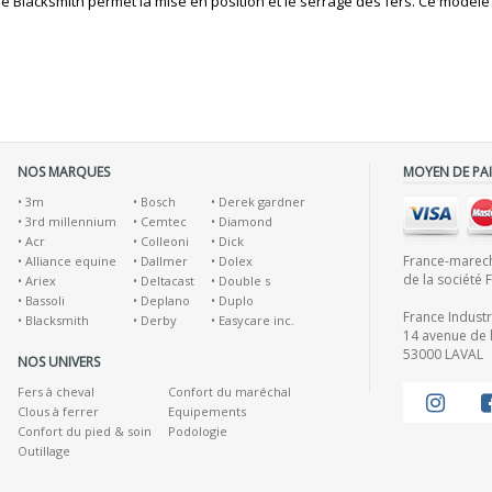
e Blacksmith permet la mise en position et le serrage des fers. Ce modèle 
NOS MARQUES
MOYEN DE PA
•
3m
•
Bosch
•
Derek gardner
•
3rd millennium
•
Cemtec
•
Diamond
•
Acr
•
Colleoni
•
Dick
France-marecha
•
Alliance equine
•
Dallmer
•
Dolex
de la société 
•
Ariex
•
Deltacast
•
Double s
•
Bassoli
•
Deplano
•
Duplo
France Indust
•
Blacksmith
•
Derby
•
Easycare inc.
14 avenue de l
53000 LAVAL
NOS UNIVERS
Fers à cheval
Confort du maréchal
Clous à ferrer
Equipements
Confort du pied & soin
Podologie
Outillage