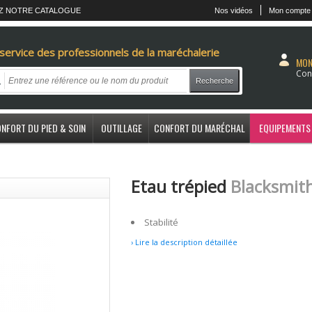
Z NOTRE CATALOGUE
Nos vidéos
Mon compte
service des professionnels de la maréchalerie
MON
Con
Recherche
NFORT DU PIED & SOIN
OUTILLAGE
CONFORT DU MARÉCHAL
EQUIPEMENTS
Etau trépied
Blacksmit
Stabilité
› Lire la description détaillée