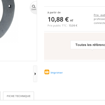
à partir de
Prix pub
10,88 €
profes
HT
connecte
Prix public TTC :
13,06 €
Imprimer
FICHE TECHNIQUE