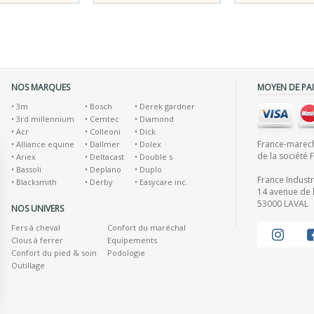
NOS MARQUES
MOYEN DE PA
•
3m
•
Bosch
•
Derek gardner
•
3rd millennium
•
Cemtec
•
Diamond
•
Acr
•
Colleoni
•
Dick
France-marecha
•
Alliance equine
•
Dallmer
•
Dolex
de la société 
•
Ariex
•
Deltacast
•
Double s
•
Bassoli
•
Deplano
•
Duplo
France Indust
•
Blacksmith
•
Derby
•
Easycare inc.
14 avenue de l
53000 LAVAL
NOS UNIVERS
Fers à cheval
Confort du maréchal
Clous à ferrer
Equipements
Confort du pied & soin
Podologie
Outillage