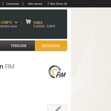
Connexion
Mes favoris
Mon Devis (0)
 COMPTE
PANIER
nectez-vous
0 article :
0,00 €
PODOLOGIE
DESTOCKAGE
en
FIM