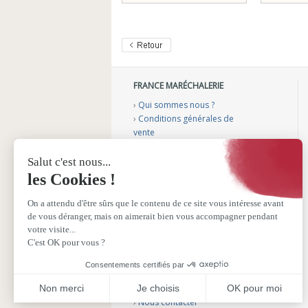
FRANCE MARÉCHALERIE
›
Qui sommes nous ?
›
Conditions générales de
vente
›
Mentions légales
›
Gérer mes cookies
›
Nos vidéos conseils
›
Notre catalogue
›
Sélection aménagement
véhicule
›
Sélection podologie bovine
›
Sélection fers plastiques
SERVICE CLIENTS
›
Nous contacter