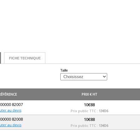
FICHE TECHNIQUE
Taille
RÉFÉRENCE
PRIX € HT
 00000 82007
10€88
uter au devis
Prix public TTC :
13€06
 00000 82008
10€88
uter au devis
Prix public TTC :
13€06