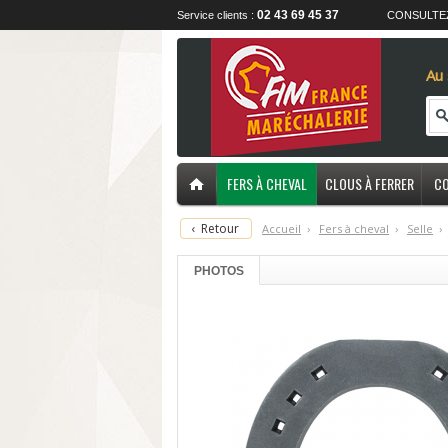
02 43 69 45 37
Service clients :
CONSULTE
Au 
FERS À CHEVAL
CLOUS À FERRER
CO
‹
Retour
Accueil
›
F
ers à cheval
›
S
elle
›
PHOTOS