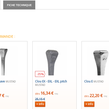
FICHE TECHNIQUE
MANDE :
-35%
cave
Clou EX - EXL - EXL pitch
Clou E
MUSTAD
MUSTAD
MUSTAD
16,34 €
dès
TTC
7 €
22,20 €
dès
TTC
TTC
25,15 €
+ info
+ info