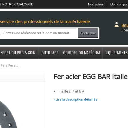
Z NOTRE CATALOGUE
Nos vidéos
Mon compte
service des professionnels de la maréchalerie
MON
Con
Recherche
NFORT DU PIED & SOIN
OUTILLAGE
CONFORT DU MARÉCHAL
EQUIPEMENTS
F
ers Fusetti
Fer acier EGG BAR itali
Tailles: 7 et 8 A
› Lire la description détaillée