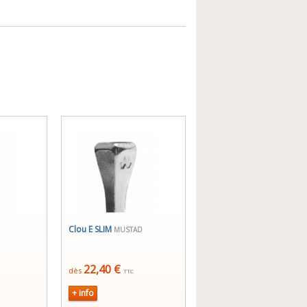
Clou E SLIM
MUSTAD
22,40 €
dès
TTC
+ info