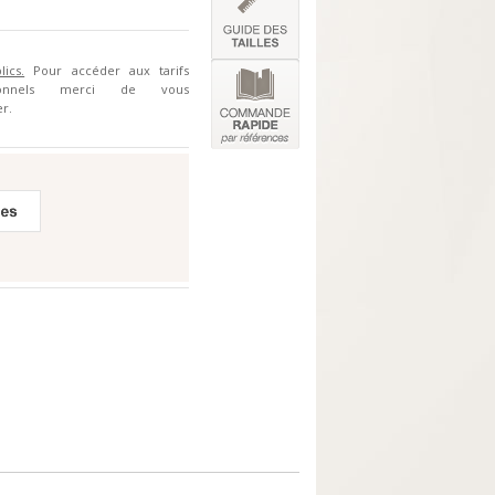
lics.
Pour accéder aux tarifs
sionnels merci de vous
r.