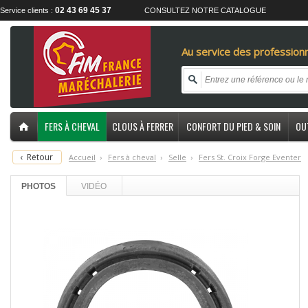
02 43 69 45 37
Service clients :
CONSULTEZ NOTRE CATALOGUE
Au service des professionn
FERS À CHEVAL
CLOUS À FERRER
CONFORT DU PIED & SOIN
OU
‹
Retour
Accueil
›
F
ers à cheval
›
S
elle
›
F
ers St. Croix Forge Eventer
PHOTOS
VIDÉO