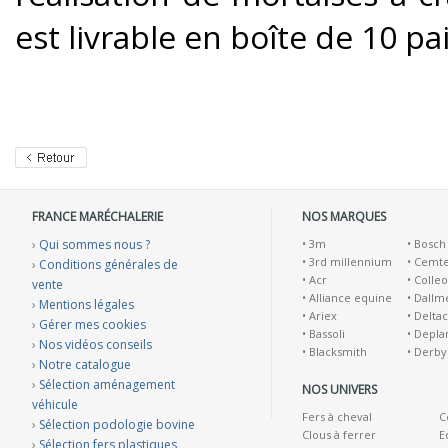
est livrable en boîte de 10 pa
FRANCE MARÉCHALERIE
NOS MARQUES
›
Qui sommes nous ?
•
3m
•
Bosch
•
3rd millennium
•
Cemt
›
Conditions générales de
•
Acr
•
Colleo
vente
•
Alliance equine
•
Dallm
›
Mentions légales
•
Ariex
•
Deltac
›
Gérer mes cookies
•
Bassoli
•
Depla
›
Nos vidéos conseils
•
Blacksmith
•
Derby
›
Notre catalogue
›
Sélection aménagement
NOS UNIVERS
véhicule
Fers à cheval
C
›
Sélection podologie bovine
Clous à ferrer
E
›
Sélection fers plastiques