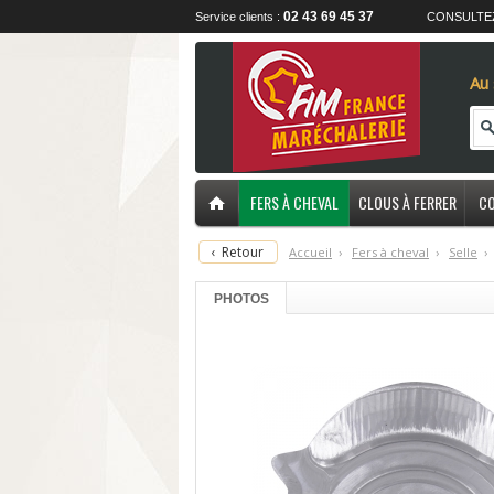
02 43 69 45 37
Service clients :
CONSULTE
Au 
FERS À CHEVAL
CLOUS À FERRER
CO
‹
Retour
Accueil
›
F
ers à cheval
›
S
elle
›
PHOTOS