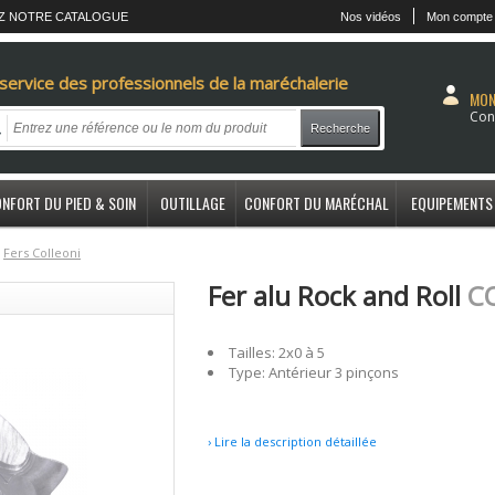
Z NOTRE CATALOGUE
Nos vidéos
Mon compte
service des professionnels de la maréchalerie
MON
Con
Recherche
NFORT DU PIED & SOIN
OUTILLAGE
CONFORT DU MARÉCHAL
EQUIPEMENTS
F
ers Colleoni
Fer alu Rock and Roll
C
Tailles: 2x0 à 5
Type: Antérieur 3 pinçons
› Lire la description détaillée