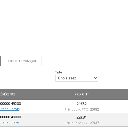
FICHE TECHNIQUE
Taille
RÉFÉRENCE
PRIX € HT
 00000 49200
21€52
uter au devis
Prix public TTC :
25€82
 00000 49000
22€81
uter au devis
Prix public TTC :
27€37