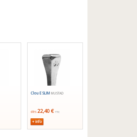
Clou E SLIM
MUSTAD
22,40 €
dès
TTC
+ info