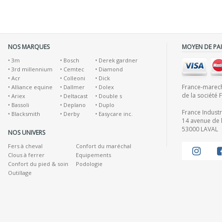
NOS MARQUES
MOYEN DE PA
•
3m
•
Bosch
•
Derek gardner
•
3rd millennium
•
Cemtec
•
Diamond
•
Acr
•
Colleoni
•
Dick
France-marecha
•
Alliance equine
•
Dallmer
•
Dolex
de la société 
•
Ariex
•
Deltacast
•
Double s
•
Bassoli
•
Deplano
•
Duplo
France Indust
•
Blacksmith
•
Derby
•
Easycare inc.
14 avenue de l
53000 LAVAL
NOS UNIVERS
Fers à cheval
Confort du maréchal
Clous à ferrer
Equipements
Confort du pied & soin
Podologie
Outillage