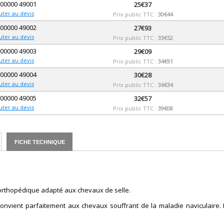
 00000 49001
25€37
uter au devis
Prix public TTC :
30€44
 00000 49002
27€93
uter au devis
Prix public TTC :
33€52
 00000 49003
29€09
uter au devis
Prix public TTC :
34€91
 00000 49004
30€28
uter au devis
Prix public TTC :
36€34
 00000 49005
32€57
uter au devis
Prix public TTC :
39€08
FICHE TECHNIQUE
r orthopédique adapté aux chevaux de selle.
onvient parfaitement aux chevaux souffrant de la maladie naviculaire. I