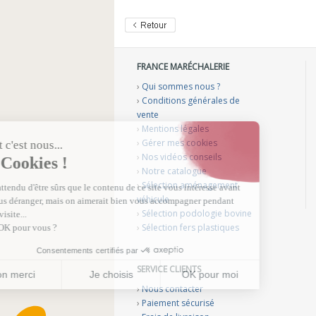
FRANCE MARÉCHALERIE
›
Qui sommes nous ?
›
Conditions générales de
vente
›
Mentions légales
›
Gérer mes cookies
›
Nos vidéos conseils
›
Notre catalogue
›
Sélection aménagement
véhicule
›
Sélection podologie bovine
›
Sélection fers plastiques
SERVICE CLIENTS
›
Nous contacter
›
Paiement sécurisé