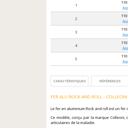
110
1
Ajo
110
2
Ajo
110
3
Ajo
110
4
Ajo
110
5
Ajo
CARACTÉRISTIQUES
RÉFÉRENCES
FER ALU ROCK AND ROLL - COLLEONI
Le fer en aluminium Rock and roll est un fe
Ce modèle, conçu par la marque Colleoni, c
articulaires de la maladie.