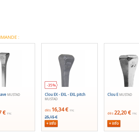
MANDE :
-35%
cave
Clou EX - EXL - EXL pitch
Clou E
MUSTAD
MUSTAD
MUSTAD
16,34 €
dès
TTC
7 €
22,20 €
dès
TTC
TTC
25,15 €
+ info
+ info