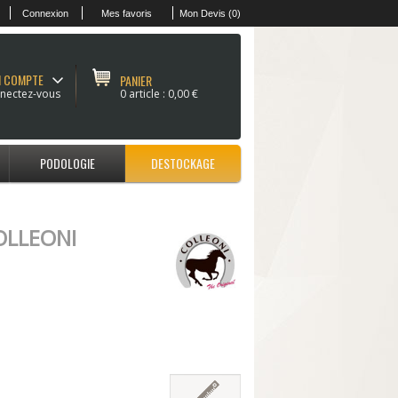
Connexion
Mes favoris
Mon Devis (0)
 COMPTE
PANIER
nectez-vous
0 article :
0,00 €
PODOLOGIE
DESTOCKAGE
OLLEONI