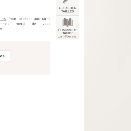
lics.
Pour accéder aux tarifs
sionnels merci de vous
r.