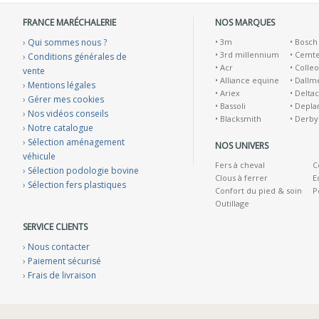
FRANCE MARÉCHALERIE
NOS MARQUES
›
Qui sommes nous ?
•
3m
•
Bosch
•
3rd millennium
•
Cemt
›
Conditions générales de
•
Acr
•
Colleo
vente
•
Alliance equine
•
Dallm
›
Mentions légales
•
Ariex
•
Deltac
›
Gérer mes cookies
•
Bassoli
•
Depla
›
Nos vidéos conseils
•
Blacksmith
•
Derby
›
Notre catalogue
›
Sélection aménagement
NOS UNIVERS
véhicule
Fers à cheval
C
›
Sélection podologie bovine
Clous à ferrer
E
›
Sélection fers plastiques
Confort du pied & soin
P
Outillage
SERVICE CLIENTS
›
Nous contacter
›
Paiement sécurisé
›
Frais de livraison