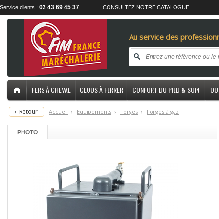
02 43 69 45 37
Service clients :
CONSULTEZ NOTRE CATALOGUE
Au service des professionn
FERS À CHEVAL
CLOUS À FERRER
CONFORT DU PIED & SOIN
OU
‹
Retour
Accueil
›
E
quipements
›
F
orges
›
F
orges à gaz
PHOTO