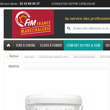
02 43 69 45 37
Service clients :
CONSULTEZ NOTRE CATALOGUE
Au service des professionn
FERS À CHEVAL
CLOUS À FERRER
CONFORT DU PIED & SOIN
OU
‹
Retour
Accueil
›
C
onfort du pied & soin
›
S
oin et entretien
›
E
ntreti
PHOTO