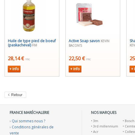
Huile de type pied de boeuf
Active Soap savon
Sh
KEVIN
(paskacheval)
FIM
KEV
BACON'S
28,14 €
22,50 €
25
TTC
TTC
+ info
+ info
+ 
FRANCE MARÉCHALERIE
NOS MARQUES
›
Qui sommes nous ?
•
3m
•
Bosch
•
3rd millennium
•
Cemt
›
Conditions générales de
•
Acr
•
Colleo
vente