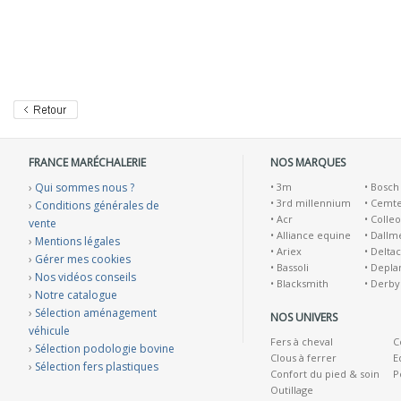
FRANCE MARÉCHALERIE
NOS MARQUES
›
Qui sommes nous ?
•
3m
•
Bosch
•
3rd millennium
•
Cemt
›
Conditions générales de
•
Acr
•
Colleo
vente
•
Alliance equine
•
Dallm
›
Mentions légales
•
Ariex
•
Deltac
›
Gérer mes cookies
•
Bassoli
•
Depla
›
Nos vidéos conseils
•
Blacksmith
•
Derby
›
Notre catalogue
›
Sélection aménagement
NOS UNIVERS
véhicule
Fers à cheval
C
›
Sélection podologie bovine
Clous à ferrer
E
›
Sélection fers plastiques
Confort du pied & soin
P
Outillage