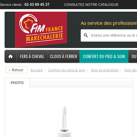
02 43 69 45 37
Service clients :
CONSULTEZ NOTRE CATALOGUE
Au service des professionn
FERS À CHEVAL
CLOUS À FERRER
CONFORT DU PIED & SOIN
OU
‹
Retour
Accueil
›
C
onfort du pied & soin
›
S
oin et entretien
›
S
oin de
PHOTO