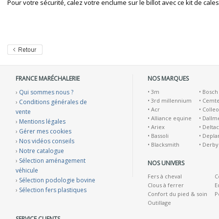
Pour votre sécurité, calez votre enclume sur le billot avec ce kit de cales
FRANCE MARÉCHALERIE
NOS MARQUES
›
Qui sommes nous ?
•
3m
•
Bosch
•
3rd millennium
•
Cemt
›
Conditions générales de
•
Acr
•
Colleo
vente
•
Alliance equine
•
Dallm
›
Mentions légales
•
Ariex
•
Deltac
›
Gérer mes cookies
•
Bassoli
•
Depla
›
Nos vidéos conseils
•
Blacksmith
•
Derby
›
Notre catalogue
›
Sélection aménagement
NOS UNIVERS
véhicule
Fers à cheval
C
›
Sélection podologie bovine
Clous à ferrer
E
›
Sélection fers plastiques
Confort du pied & soin
P
Outillage
SERVICE CLIENTS