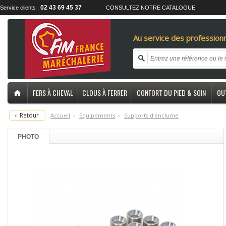
02 43 69 45 37
Service clients :
CONSULTEZ NOTRE CATALOGUE
Au service des professionn
FERS À CHEVAL
CLOUS À FERRER
CONFORT DU PIED & SOIN
OU
‹
Retour
Accueil
›
E
quipements
›
S
upports d'enclume
PHOTO