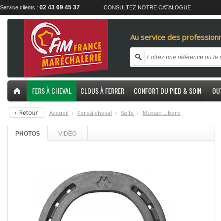
02 43 69 45 37
Service clients :
CONSULTEZ NOTRE CATALOGUE
Au service des professionn
FERS À CHEVAL
CLOUS À FERRER
CONFORT DU PIED & SOIN
OU
‹
Retour
Accueil
›
F
ers à cheval
›
S
elle
›
M
ustad Libero
PHOTOS
VIDÉO