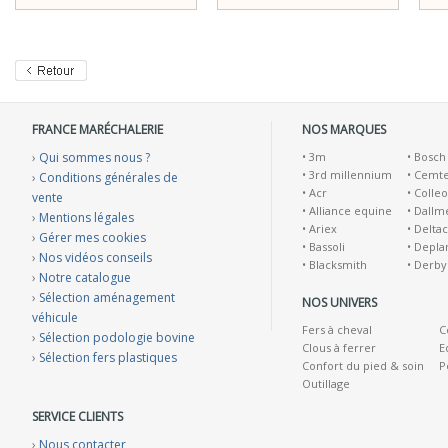
FRANCE MARÉCHALERIE
NOS MARQUES
›
Qui sommes nous ?
•
3m
•
Bosch
•
3rd millennium
•
Cemt
›
Conditions générales de
•
Acr
•
Colleo
vente
•
Alliance equine
•
Dallm
›
Mentions légales
•
Ariex
•
Deltac
›
Gérer mes cookies
•
Bassoli
•
Depla
›
Nos vidéos conseils
•
Blacksmith
•
Derby
›
Notre catalogue
›
Sélection aménagement
NOS UNIVERS
véhicule
Fers à cheval
C
›
Sélection podologie bovine
Clous à ferrer
E
›
Sélection fers plastiques
Confort du pied & soin
P
Outillage
SERVICE CLIENTS
›
Nous contacter