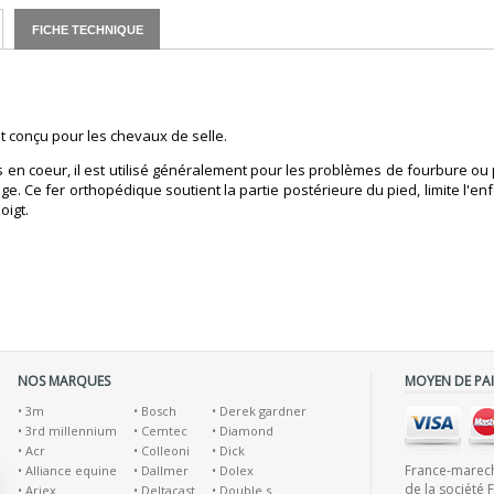
FICHE TECHNIQUE
t conçu pour les chevaux de selle.
s en coeur, il est utilisé généralement pour les problèmes de fourbure ou 
ange. Ce fer orthopédique soutient la partie postérieure du pied, limite l'
oigt.
NOS MARQUES
MOYEN DE PA
•
3m
•
Bosch
•
Derek gardner
•
3rd millennium
•
Cemtec
•
Diamond
•
Acr
•
Colleoni
•
Dick
France-marecha
•
Alliance equine
•
Dallmer
•
Dolex
de la société 
•
Ariex
•
Deltacast
•
Double s