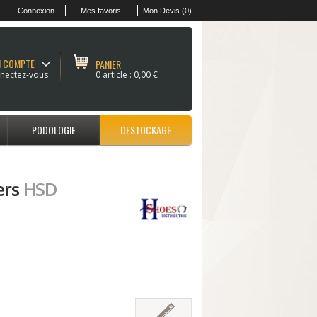
Connexion
Mes favoris
Mon Devis (0)
 COMPTE
PANIER
nectez-vous
0 article :
0,00 €
PODOLOGIE
DESTOCKAGE
ers
HSD