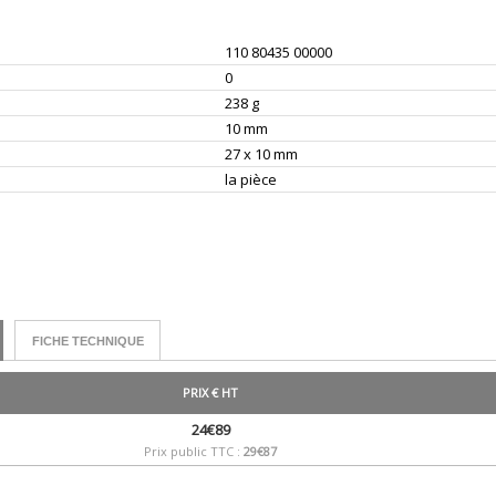
110 80435 00000
0
238 g
10 mm
27 x 10 mm
la pièce
FICHE TECHNIQUE
PRIX € HT
24€89
Prix public TTC :
29€87