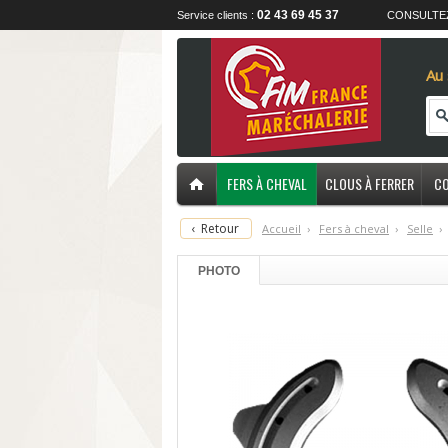
02 43 69 45 37
Service clients :
CONSULTE
Au 
FERS À CHEVAL
CLOUS À FERRER
CO
‹
Retour
Accueil
›
F
ers à cheval
›
S
elle
›
PHOTO