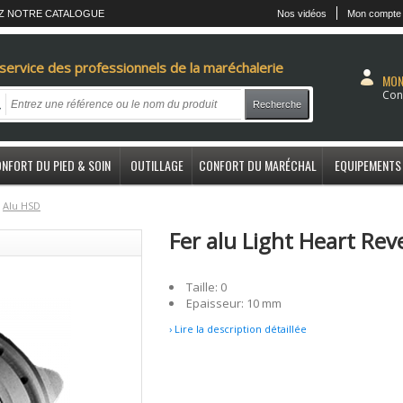
Z NOTRE CATALOGUE
Nos vidéos
Mon compte
service des professionnels de la maréchalerie
MON
Con
Recherche
NFORT DU PIED & SOIN
OUTILLAGE
CONFORT DU MARÉCHAL
EQUIPEMENTS
A
lu HSD
Fer alu Light Heart Rev
Taille: 0
Epaisseur: 10 mm
› Lire la description détaillée