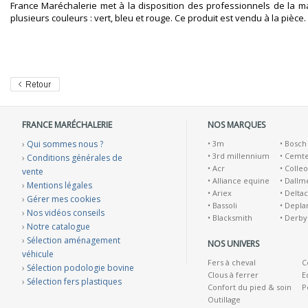
France Maréchalerie met à la disposition des professionnels de la m
plusieurs couleurs : vert, bleu et rouge. Ce produit est vendu à la pièce.
FRANCE MARÉCHALERIE
NOS MARQUES
›
Qui sommes nous ?
•
3m
•
Bosch
•
3rd millennium
•
Cemt
›
Conditions générales de
•
Acr
•
Colleo
vente
•
Alliance equine
•
Dallm
›
Mentions légales
•
Ariex
•
Deltac
›
Gérer mes cookies
•
Bassoli
•
Depla
›
Nos vidéos conseils
•
Blacksmith
•
Derby
›
Notre catalogue
›
Sélection aménagement
NOS UNIVERS
véhicule
Fers à cheval
C
›
Sélection podologie bovine
Clous à ferrer
E
›
Sélection fers plastiques
Confort du pied & soin
P
Outillage