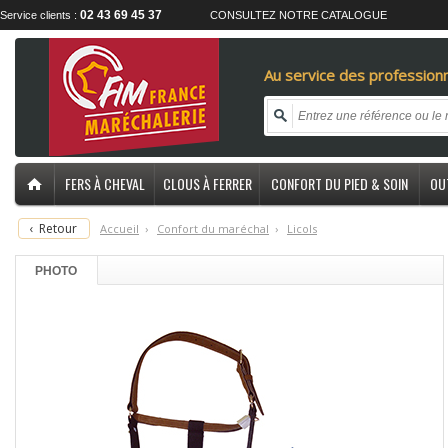
02 43 69 45 37
Service clients :
CONSULTEZ NOTRE CATALOGUE
Au service des professionn
FERS À CHEVAL
CLOUS À FERRER
CONFORT DU PIED & SOIN
OU
‹
Retour
Accueil
›
C
onfort du maréchal
›
L
icols
PHOTO