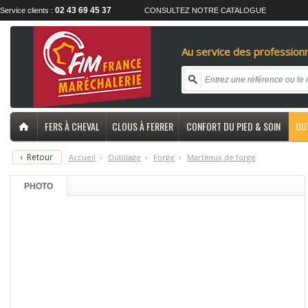
02 43 69 45 37
Service clients :
CONSULTEZ NOTRE CATALOGUE
Au service des professionn
FERS À CHEVAL
CLOUS À FERRER
CONFORT DU PIED & SOIN
OU
‹
Retour
Accueil
›
O
utillage
›
F
orge
›
M
arteaux de forge
PHOTO