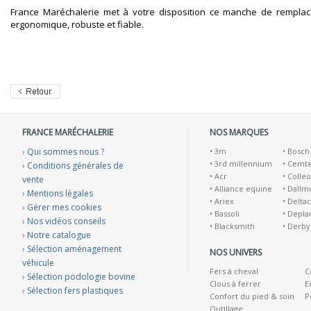
France Maréchalerie met à votre disposition ce manche de rempla
ergonomique, robuste et fiable.
FRANCE MARÉCHALERIE
NOS MARQUES
›
Qui sommes nous ?
•
3m
•
Bosch
•
3rd millennium
•
Cemt
›
Conditions générales de
•
Acr
•
Colleo
vente
•
Alliance equine
•
Dallm
›
Mentions légales
•
Ariex
•
Deltac
›
Gérer mes cookies
•
Bassoli
•
Depla
›
Nos vidéos conseils
•
Blacksmith
•
Derby
›
Notre catalogue
›
Sélection aménagement
NOS UNIVERS
véhicule
Fers à cheval
C
›
Sélection podologie bovine
Clous à ferrer
E
›
Sélection fers plastiques
Confort du pied & soin
P
Outillage