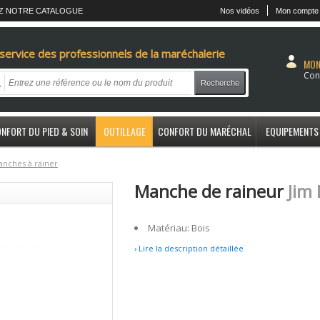
Z NOTRE CATALOGUE
Nos vidéos
Mon compte
service des professionnels de la maréchalerie
MON
Con
Recherche
NFORT DU PIED & SOIN
OUTILLAGE
CONFORT DU MARÉCHAL
EQUIPEMENTS
anches à rainer
Manche de raineur
Jim
Matériau: Bois
› Lire la description détaillée