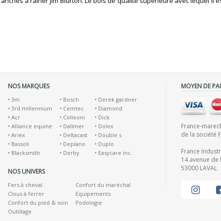
hes à rainer Jim Blurton. Le bois de qualité supérieure avec lequel il e
NOS MARQUES
MOYEN DE PA
•
3m
•
Bosch
•
Derek gardner
•
3rd millennium
•
Cemtec
•
Diamond
•
Acr
•
Colleoni
•
Dick
France-marecha
•
Alliance equine
•
Dallmer
•
Dolex
de la société 
•
Ariex
•
Deltacast
•
Double s
•
Bassoli
•
Deplano
•
Duplo
France Indust
•
Blacksmith
•
Derby
•
Easycare inc.
14 avenue de l
53000 LAVAL
NOS UNIVERS
Fers à cheval
Confort du maréchal
Clous à ferrer
Equipements
Confort du pied & soin
Podologie
Outillage