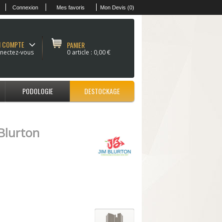
Connexion
Mes favoris
Mon Devis (0)
 COMPTE
PANIER
nectez-vous
0 article :
0,00 €
PODOLOGIE
DESTOCKAGE
 Blurton