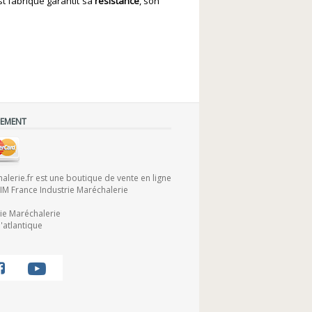
st fabriqué garantit sa
résistance
, son
IEMENT
lerie.fr est une boutique de vente en ligne
FIM France Industrie Maréchalerie
rie Maréchalerie
'atlantique