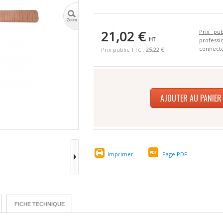
21,02 €
Prix pub
HT
profes
connecte
Prix public TTC :
25,22 €
AJOUTER AU PANIER
Imprimer
Page PDF
FICHE TECHNIQUE