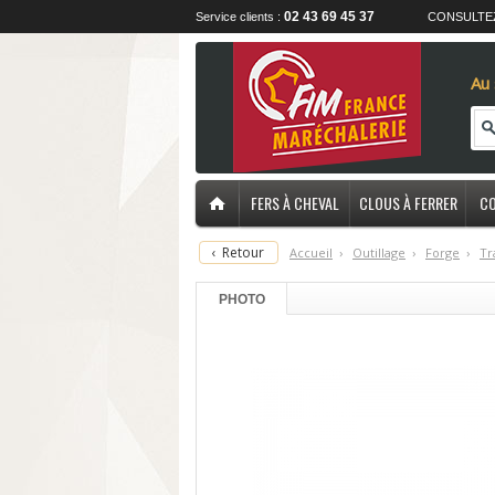
02 43 69 45 37
Service clients :
CONSULTE
Au 
FERS À CHEVAL
CLOUS À FERRER
CO
‹
Retour
Accueil
›
O
utillage
›
F
orge
›
T
r
PHOTO