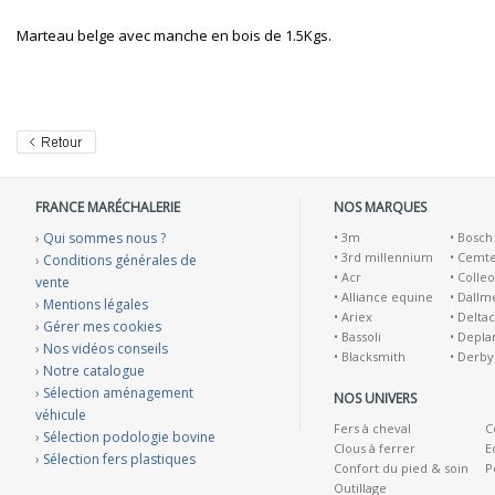
Marteau belge avec manche en bois de 1.5Kgs.
FRANCE MARÉCHALERIE
NOS MARQUES
›
Qui sommes nous ?
•
3m
•
Bosch
•
3rd millennium
•
Cemt
›
Conditions générales de
•
Acr
•
Colleo
vente
•
Alliance equine
•
Dallm
›
Mentions légales
•
Ariex
•
Deltac
›
Gérer mes cookies
•
Bassoli
•
Depla
›
Nos vidéos conseils
•
Blacksmith
•
Derby
›
Notre catalogue
›
Sélection aménagement
NOS UNIVERS
véhicule
Fers à cheval
C
›
Sélection podologie bovine
Clous à ferrer
E
›
Sélection fers plastiques
Confort du pied & soin
P
Outillage