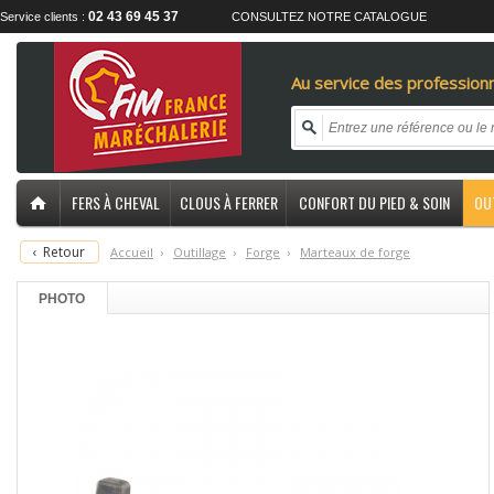
02 43 69 45 37
Service clients :
CONSULTEZ NOTRE CATALOGUE
Au service des professionn
FERS À CHEVAL
CLOUS À FERRER
CONFORT DU PIED & SOIN
OU
‹
Retour
Accueil
›
O
utillage
›
F
orge
›
M
arteaux de forge
PHOTO