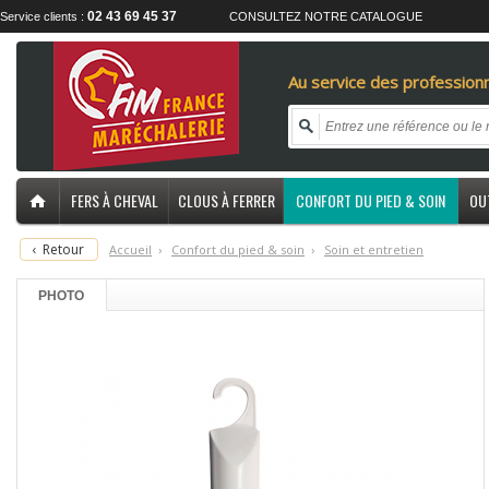
02 43 69 45 37
Service clients :
CONSULTEZ NOTRE CATALOGUE
Au service des professionn
FERS À CHEVAL
CLOUS À FERRER
CONFORT DU PIED & SOIN
OU
‹
Retour
Accueil
›
C
onfort du pied & soin
›
S
oin et entretien
PHOTO