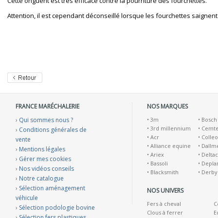
Cette onguent est très efficace contre la pourriture des fourchettes.
Attention, il est cependant déconseillé lorsque les fourchettes saignent
FRANCE MARÉCHALERIE
NOS MARQUES
›
Qui sommes nous ?
•
3m
•
Bosch
•
3rd millennium
•
Cemt
›
Conditions générales de
•
Acr
•
Colleo
vente
•
Alliance equine
•
Dallm
›
Mentions légales
•
Ariex
•
Deltac
›
Gérer mes cookies
•
Bassoli
•
Depla
›
Nos vidéos conseils
•
Blacksmith
•
Derby
›
Notre catalogue
›
Sélection aménagement
NOS UNIVERS
véhicule
Fers à cheval
C
›
Sélection podologie bovine
Clous à ferrer
E
›
Sélection fers plastiques