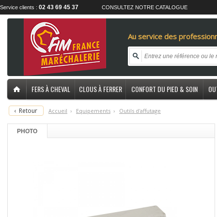
02 43 69 45 37
Service clients :
CONSULTEZ NOTRE CATALOGUE
Au service des professionn
FERS À CHEVAL
CLOUS À FERRER
CONFORT DU PIED & SOIN
OU
‹
Retour
Accueil
›
E
quipements
›
O
utils d'affutage
PHOTO