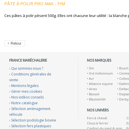
PÂTE À POLIR PRO MAX - FIM
Ces pâtes à polir pèsent 500g. Elles ont chacune leur utilité : la blanche
FRANCE MARÉCHALERIE
NOS MARQUES
›
Qui sommes nous ?
•
3m
•
Bosch
•
3rd millennium
•
Cemt
›
Conditions générales de
•
Acr
•
Colleo
vente
•
Alliance equine
•
Dallm
›
Mentions légales
•
Ariex
•
Deltac
›
Gérer mes cookies
•
Bassoli
•
Depla
›
Nos vidéos conseils
•
Blacksmith
•
Derby
›
Notre catalogue
›
Sélection aménagement
NOS UNIVERS
véhicule
Fers à cheval
C
›
Sélection podologie bovine
Clous à ferrer
E
›
Sélection fers plastiques
Confort du pied & soin
P