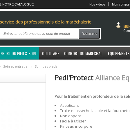
Z NOTRE CATALOGUE
Nos vidéos
Mon compte
service des professionnels de la maréchalerie
MON
Con
Recherche
NFORT DU PIED & SOIN
OUTILLAGE
CONFORT DU MARÉCHAL
EQUIPEMENTS
›
S
oin et entretien
›
S
oin des pieds
Pedi'Protect
Alliance E
Pour le traitement en profondeur de la sole
Aseptisant
Traite et assèche la sole et la fourchett
Non dopant
Facile à utiliser
Pinceau incorporé