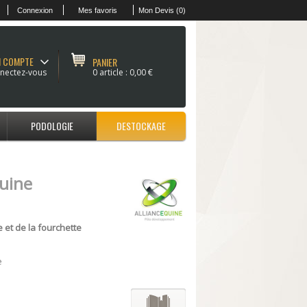
Connexion
Mes favoris
Mon Devis (0)
 COMPTE
PANIER
nectez-vous
0 article :
0,00 €
PODOLOGIE
DESTOCKAGE
quine
 et de la fourchette
e