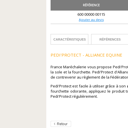
RÉFÉRENCE
600 00000 00115
Ajouter au devis
CARACTÉRISTIQUES
RÉFÉRENCES
PEDI'PROTECT - ALLIANCE EQUINE
France Maréchalerie vous propose Pedi'Prote
la sole et la fourchette. Pedi'Protect d'All
de contrevenir au règlement de la Fédération
Pedi'Protect est facile à utiliser grâce à son
fourchette odorante, appliquez le produit 
Pedi'Protect régulièrement.