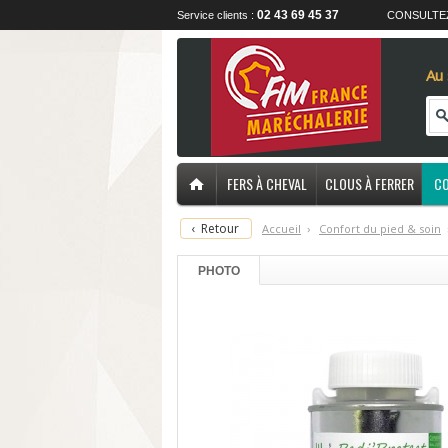
02 43 69 45 37
Service clients :
CONSULTE
Au 
FERS À CHEVAL
CLOUS À FERRER
CO
‹
Retour
Accueil
›
C
onfort du pied & soin
PHOTO