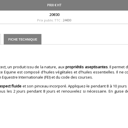
PRIX € HT
20€00
Prix public TTC :
24€00
FICHE TECHNIQUE
ct, un produit issu de la nature, aux
propriétés aseptisantes
. Il permet
iance Equine est composé d'huiles végétales et d'huiles essentielles. Il ne
 Equestre Internationale (FEI) et du code des courses.
aspect fluide
et son pinceau incorporé. Appliquez-le pendant 8 à 10 jours
tous les 2 jours pendant 8 jours et renouvelez si nécessaire. En guise 