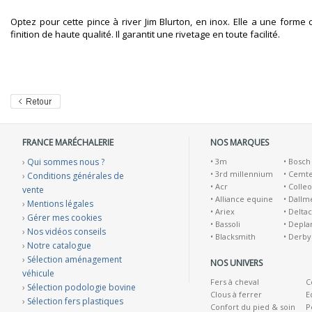
Optez pour cette pince à river Jim Blurton, en inox. Elle a une form
finition de haute qualité. Il garantit une rivetage en toute facilité.
FRANCE MARÉCHALERIE
NOS MARQUES
›
Qui sommes nous ?
•
3m
•
Bosch
•
3rd millennium
•
Cemt
›
Conditions générales de
•
Acr
•
Colleo
vente
•
Alliance equine
•
Dallm
›
Mentions légales
•
Ariex
•
Deltac
›
Gérer mes cookies
•
Bassoli
•
Depla
›
Nos vidéos conseils
•
Blacksmith
•
Derby
›
Notre catalogue
›
Sélection aménagement
NOS UNIVERS
véhicule
Fers à cheval
C
›
Sélection podologie bovine
Clous à ferrer
E
›
Sélection fers plastiques
Confort du pied & soin
P