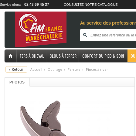
02 43 69 45 37
Service clients :
CONSULTEZ NOTRE CATALOGUE
Au service des professionn
FERS À CHEVAL
CLOUS À FERRER
CONFORT DU PIED & SOIN
OU
‹
Retour
Accueil
›
O
utillage
›
F
errure
›
P
inces à river
PHOTOS