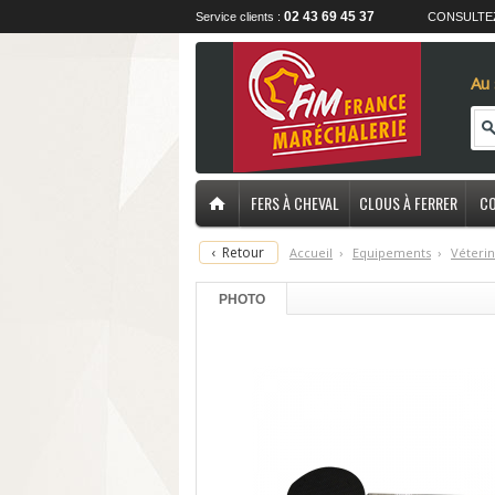
02 43 69 45 37
Service clients :
CONSULTE
Au 
FERS À CHEVAL
CLOUS À FERRER
CO
‹
Retour
Accueil
›
E
quipements
›
V
éterin
PHOTO