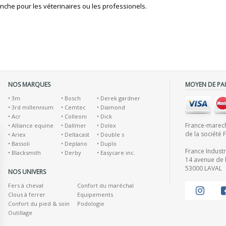
lanche pour les véterinaires ou les professionels.
NOS MARQUES
MOYEN DE PA
•
3m
•
Bosch
•
Derek gardner
•
3rd millennium
•
Cemtec
•
Diamond
•
Acr
•
Colleoni
•
Dick
France-marecha
•
Alliance equine
•
Dallmer
•
Dolex
de la société 
•
Ariex
•
Deltacast
•
Double s
•
Bassoli
•
Deplano
•
Duplo
France Indust
•
Blacksmith
•
Derby
•
Easycare inc.
14 avenue de l
53000 LAVAL
NOS UNIVERS
Fers à cheval
Confort du maréchal
Clous à ferrer
Equipements
Confort du pied & soin
Podologie
Outillage