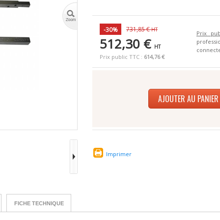
731,85 €
-30%
HT
Prix pub
512,30 €
profes
HT
connecte
Prix public TTC :
614,76 €
AJOUTER AU PANIER
Imprimer
FICHE TECHNIQUE