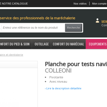
Z NOTRE CATALOGUE
Nos vidéos
Mon compte
service des professionnels de la maréchalerie
MON
Con
Recherche
NFORT DU PIED & SOIN
OUTILLAGE
CONFORT DU MARÉCHAL
EQUIPEMENTS
aire et dentisterie
Planche pour tests navi
COLLEONI
Pivotante
Avec niveau
› Lire la description détaillée