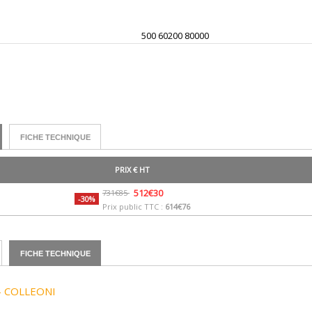
500 60200 80000
FICHE TECHNIQUE
PRIX € HT
512€30
731€85
-30%
Prix public TTC :
614€76
FICHE TECHNIQUE
- COLLEONI