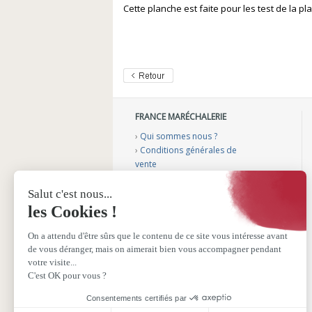
Cette planche est faite pour les test de la p
FRANCE MARÉCHALERIE
›
Qui sommes nous ?
›
Conditions générales de
vente
›
Mentions légales
›
Gérer mes cookies
›
Nos vidéos conseils
›
Notre catalogue
›
Sélection aménagement
véhicule
›
Sélection podologie bovine
›
Sélection fers plastiques