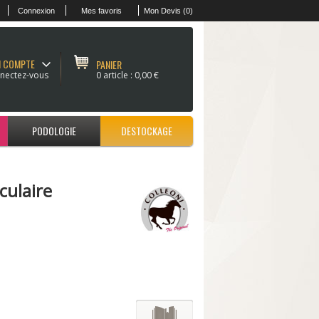
Connexion
Mes favoris
Mon Devis (0)
 COMPTE
PANIER
nectez-vous
0 article :
0,00 €
PODOLOGIE
DESTOCKAGE
culaire