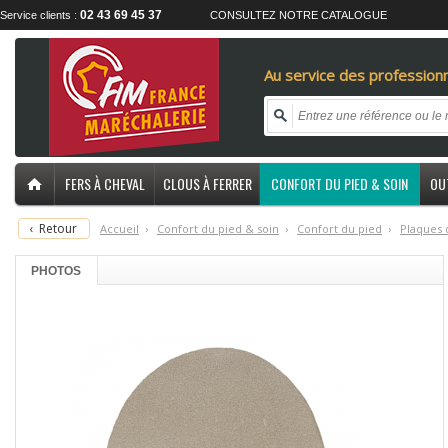
02 43 69 45 37
Service clients :
CONSULTEZ NOTRE CATALOGUE
Au service des professionn
FERS À CHEVAL
CLOUS À FERRER
CONFORT DU PIED & SOIN
OU
‹
Retour
Accueil
›
C
onfort du pied & soin
›
C
onfort du pied
›
P
laques 
PHOTOS