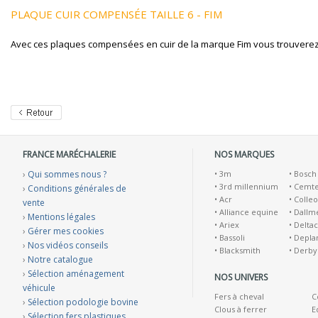
PLAQUE CUIR COMPENSÉE TAILLE 6 - FIM
Avec ces plaques compensées en cuir de la marque Fim vous trouverez u
FRANCE MARÉCHALERIE
NOS MARQUES
›
Qui sommes nous ?
•
3m
•
Bosch
•
3rd millennium
•
Cemt
›
Conditions générales de
•
Acr
•
Colleo
vente
•
Alliance equine
•
Dallm
›
Mentions légales
•
Ariex
•
Deltac
›
Gérer mes cookies
•
Bassoli
•
Depla
›
Nos vidéos conseils
•
Blacksmith
•
Derby
›
Notre catalogue
›
Sélection aménagement
NOS UNIVERS
véhicule
Fers à cheval
C
›
Sélection podologie bovine
Clous à ferrer
E
›
Sélection fers plastiques