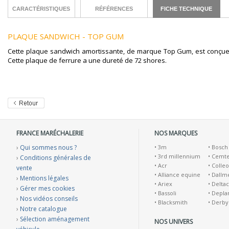
CARACTÉRISTIQUES
RÉFÉRENCES
FICHE TECHNIQUE
PLAQUE SANDWICH - TOP GUM
Cette plaque sandwich amortissante, de marque Top Gum, est conçu
Cette plaque de ferrure a une dureté de 72 shores.
FRANCE MARÉCHALERIE
NOS MARQUES
›
Qui sommes nous ?
•
3m
•
Bosch
•
3rd millennium
•
Cemt
›
Conditions générales de
•
Acr
•
Colleo
vente
•
Alliance equine
•
Dallm
›
Mentions légales
•
Ariex
•
Deltac
›
Gérer mes cookies
•
Bassoli
•
Depla
›
Nos vidéos conseils
•
Blacksmith
•
Derby
›
Notre catalogue
›
Sélection aménagement
NOS UNIVERS