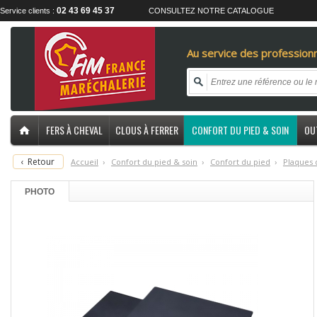
02 43 69 45 37
Service clients :
CONSULTEZ NOTRE CATALOGUE
Au service des professionn
FERS À CHEVAL
CLOUS À FERRER
CONFORT DU PIED & SOIN
OU
‹
Retour
Accueil
›
C
onfort du pied & soin
›
C
onfort du pied
›
P
laques 
PHOTO