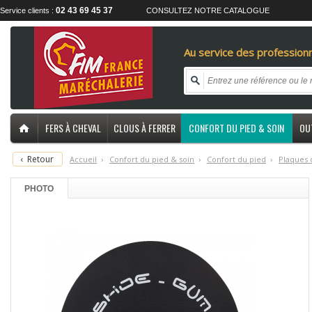
02 43 69 45 37
Service clients :
CONSULTEZ NOTRE CATALOGUE
Au service des professionn
FERS À CHEVAL
CLOUS À FERRER
CONFORT DU PIED & SOIN
OU
‹
Retour
Accueil
›
C
onfort du pied & soin
›
C
onfort du pied
›
P
laques 
PHOTO