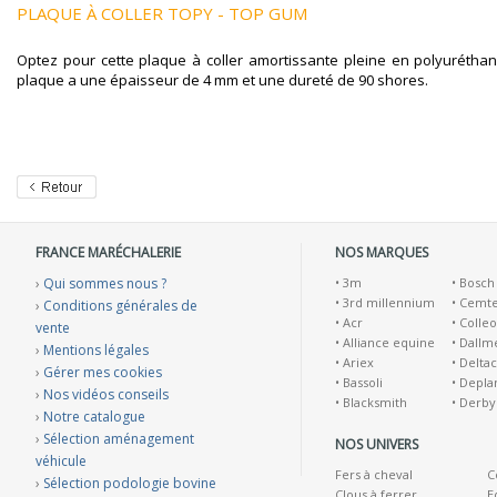
PLAQUE À COLLER TOPY - TOP GUM
Optez pour cette plaque à coller amortissante pleine en polyuréth
plaque a une épaisseur de 4 mm et une dureté de 90 shores.
FRANCE MARÉCHALERIE
NOS MARQUES
›
Qui sommes nous ?
•
3m
•
Bosch
•
3rd millennium
•
Cemt
›
Conditions générales de
•
Acr
•
Colleo
vente
•
Alliance equine
•
Dallm
›
Mentions légales
•
Ariex
•
Deltac
›
Gérer mes cookies
•
Bassoli
•
Depla
›
Nos vidéos conseils
•
Blacksmith
•
Derby
›
Notre catalogue
›
Sélection aménagement
NOS UNIVERS
véhicule
Fers à cheval
C
›
Sélection podologie bovine
Clous à ferrer
E