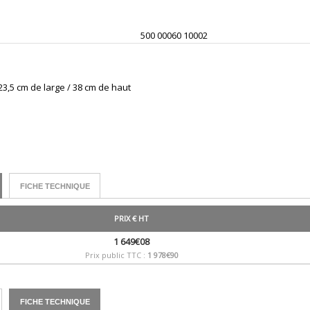
500 00060 10002
3,5 cm de large / 38 cm de haut
FICHE TECHNIQUE
PRIX € HT
1 649€08
Prix public TTC :
1 978€90
FICHE TECHNIQUE