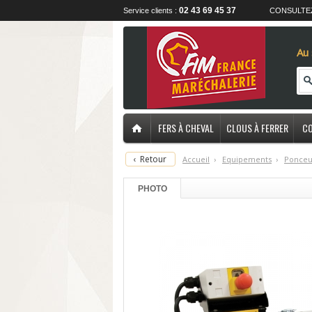
02 43 69 45 37
Service clients :
CONSULTE
Au 
FERS À CHEVAL
CLOUS À FERRER
CO
‹
Retour
Accueil
›
E
quipements
›
P
onceu
PHOTO