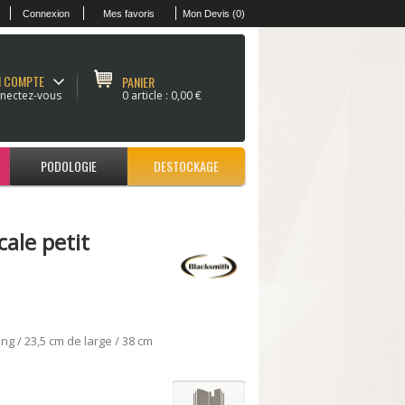
Connexion
Mes favoris
Mon Devis (0)
 COMPTE
PANIER
nectez-vous
0 article :
0,00 €
PODOLOGIE
DESTOCKAGE
ale petit
g / 23,5 cm de large / 38 cm