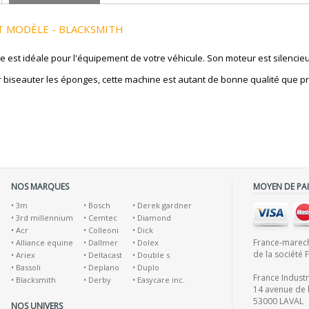
T MODÈLE - BLACKSMITH
est idéale pour l'équipement de votre véhicule. Son moteur est silencieu
our biseauter les éponges, cette machine est autant de bonne qualité que p
NOS MARQUES
MOYEN DE PA
•
3m
•
Bosch
•
Derek gardner
•
3rd millennium
•
Cemtec
•
Diamond
•
Acr
•
Colleoni
•
Dick
France-marecha
•
Alliance equine
•
Dallmer
•
Dolex
de la société 
•
Ariex
•
Deltacast
•
Double s
•
Bassoli
•
Deplano
•
Duplo
France Indust
•
Blacksmith
•
Derby
•
Easycare inc.
14 avenue de l
53000 LAVAL
NOS UNIVERS