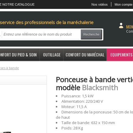
Z NOTRE CATALOGUE
Nos vidéos
Mon compte
service des professionnels de la maréchalerie
MON
Con
Recherche
NFORT DU PIED & SOIN
OUTILLAGE
CONFORT DU MARÉCHAL
EQUIPEMENTS
ses à bande
Ponceuse à bande vertic
modèle
Blacksmith
Puissance: 1,5 kW
Alimentation: 220/240 V
Moteur: 11,5 A
Dimensions de la ponceuse: 50 cm de lon
de haut
Taille de bande: 632 x 150 mm
Poids: 28 Kg