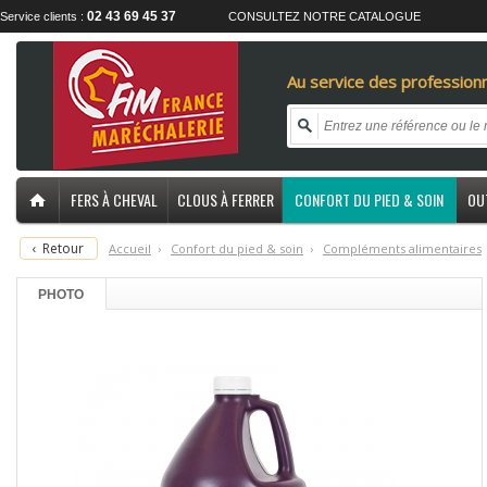
02 43 69 45 37
Service clients :
CONSULTEZ NOTRE CATALOGUE
Au service des professionn
FERS À CHEVAL
CLOUS À FERRER
CONFORT DU PIED & SOIN
OU
‹
Retour
Accueil
›
C
onfort du pied & soin
›
C
ompléments alimentaires
PHOTO