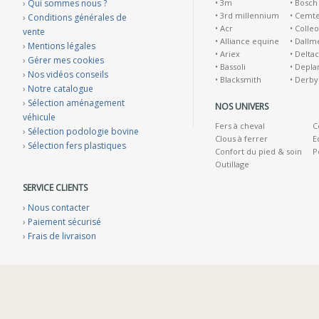
›
Qui sommes nous ?
•
3m
•
Bosch
•
3rd millennium
•
Cemt
›
Conditions générales de
•
Acr
•
Colleo
vente
•
Alliance equine
•
Dallm
›
Mentions légales
•
Ariex
•
Deltac
›
Gérer mes cookies
•
Bassoli
•
Depla
›
Nos vidéos conseils
•
Blacksmith
•
Derby
›
Notre catalogue
›
Sélection aménagement
NOS UNIVERS
véhicule
Fers à cheval
C
›
Sélection podologie bovine
Clous à ferrer
E
›
Sélection fers plastiques
Confort du pied & soin
P
Outillage
SERVICE CLIENTS
›
Nous contacter
›
Paiement sécurisé
›
Frais de livraison