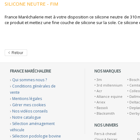
SILICONE NEUTRE - FIM
France Maréchalerie met à votre disposition ce silicone neutre de 310 
ce produit et mettez une fine couche de silicone sur la sole. Ce silicone
FRANCE MARÉCHALERIE
NOS MARQUES
›
Qui sommes nous ?
•
3m
•
Bosch
•
3rd millennium
•
Cemt
›
Conditions générales de
•
Acr
•
Colleo
vente
•
Alliance equine
•
Dallm
›
Mentions légales
•
Ariex
•
Deltac
›
Gérer mes cookies
•
Bassoli
•
Depla
›
Nos vidéos conseils
•
Blacksmith
•
Derby
›
Notre catalogue
›
Sélection aménagement
NOS UNIVERS
véhicule
Fers à cheval
C
›
Sélection podologie bovine
Clous à ferrer
E