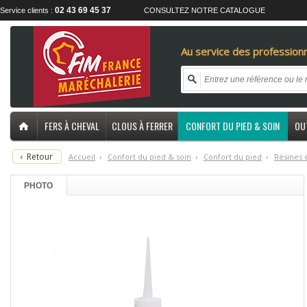
02 43 69 45 37
Service clients :
CONSULTEZ NOTRE CATALOGUE
Au service des professionn
FERS À CHEVAL
CLOUS À FERRER
CONFORT DU PIED & SOIN
OU
‹
Retour
Accueil
›
C
onfort du pied & soin
›
C
onfort du pied
›
R
ésines 
PHOTO