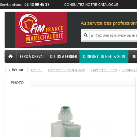
02 43 69 45 37
Service clients :
CONSULTEZ NOTRE CATALOGUE
Au service des professionn
FERS À CHEVAL
CLOUS À FERRER
CONFORT DU PIED & SOIN
OU
‹
Retour
Accueil
›
C
onfort du pied & soin
›
C
onfort du pied
›
R
ésines 
PHOTO