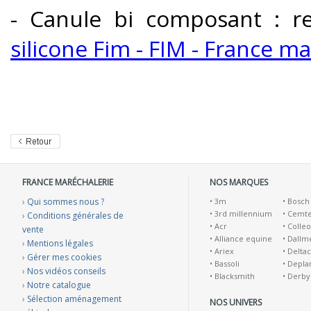
- Canule bi composant : 
silicone Fim - FIM - France m
FRANCE MARÉCHALERIE
NOS MARQUES
›
Qui sommes nous ?
•
3m
•
Bosch
•
3rd millennium
•
Cemt
›
Conditions générales de
•
Acr
•
Colleo
vente
•
Alliance equine
•
Dallm
›
Mentions légales
•
Ariex
•
Deltac
›
Gérer mes cookies
•
Bassoli
•
Depla
›
Nos vidéos conseils
•
Blacksmith
•
Derby
›
Notre catalogue
›
Sélection aménagement
NOS UNIVERS