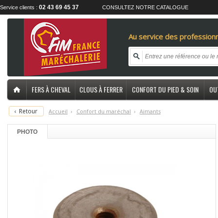
02 43 69 45 37
Service clients :
CONSULTEZ NOTRE CATALOGUE
Au service des professionn
FERS À CHEVAL
CLOUS À FERRER
CONFORT DU PIED & SOIN
OU
‹
Retour
Accueil
›
C
onfort du maréchal
›
A
imants
PHOTO