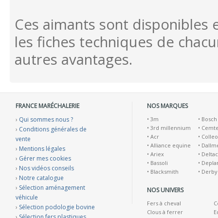
Ces aimants sont disponibles 
les fiches techniques de chac
autres avantages.
FRANCE MARÉCHALERIE
NOS MARQUES
›
Qui sommes nous ?
•
3m
•
Bosch
•
3rd millennium
•
Cemt
›
Conditions générales de
•
Acr
•
Colleo
vente
•
Alliance equine
•
Dallm
›
Mentions légales
•
Ariex
•
Deltac
›
Gérer mes cookies
•
Bassoli
•
Depla
›
Nos vidéos conseils
•
Blacksmith
•
Derby
›
Notre catalogue
›
Sélection aménagement
NOS UNIVERS
véhicule
Fers à cheval
C
›
Sélection podologie bovine
Clous à ferrer
E
›
Sélection fers plastiques