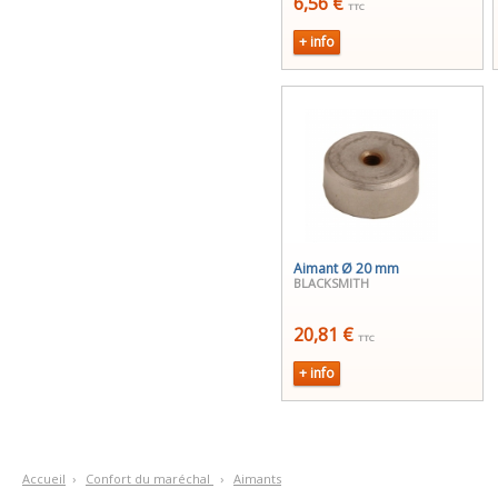
6,56 €
TTC
+ info
Aimant Ø 20 mm
BLACKSMITH
20,81 €
TTC
+ info
Accueil
›
C
onfort du maréchal
›
A
imants