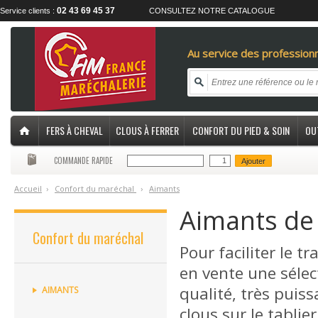
02 43 69 45 37
Service clients :
CONSULTEZ NOTRE CATALOGUE
Au service des professionn
FERS À CHEVAL
CLOUS À FERRER
CONFORT DU PIED & SOIN
OU
COMMANDE RAPIDE
Ajouter
Accueil
›
C
onfort du maréchal
›
A
imants
Aimants de
Confort du maréchal
Pour faciliter le 
en vente une sélec
qualité, très puiss
AIMANTS
clous sur le tabli