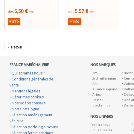
5,50 €
5,57 €
dès
dès
TTC
TTC
+ info
+ info
FRANCE MARÉCHALERIE
NOS MARQUES
›
Qui sommes nous ?
•
3m
•
Bosch
•
3rd millennium
•
Cemt
›
Conditions générales de
•
Acr
•
Colleo
vente
•
Alliance equine
•
Dallm
›
Mentions légales
•
Ariex
•
Deltac
›
Gérer mes cookies
•
Bassoli
•
Depla
›
Nos vidéos conseils
•
Blacksmith
•
Derby
›
Notre catalogue
›
Sélection aménagement
NOS UNIVERS
véhicule
Fers à cheval
C
›
Sélection podologie bovine
Clous à ferrer
E
›
Sélection fers plastiques