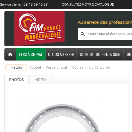
02 43 69 45 37
Service clients :
CONSULTEZ NOTRE CATALOGUE
Au service des professionn
FERS À CHEVAL
CLOUS À FERRER
CONFORT DU PIED & SOIN
OU
‹
Retour
Accueil
›
F
ers à cheval
›
C
ourse
›
A
lu Concorde
PHOTOS
VIDÉO