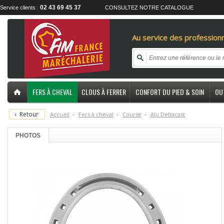
02 43 69 45 37
Service clients :
CONSULTEZ NOTRE CATALOGUE
Au service des professionn
FERS À CHEVAL
CLOUS À FERRER
CONFORT DU PIED & SOIN
OU
‹
Retour
Accueil
›
F
ers à cheval
›
C
ourse
›
A
lu Deltacast
PHOTOS