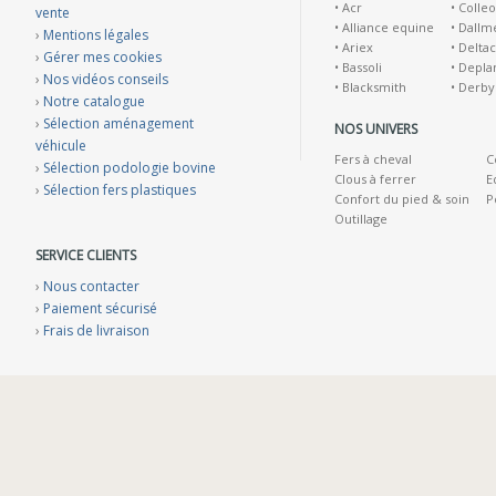
•
Acr
•
Colleo
vente
•
Alliance equine
•
Dallm
›
Mentions légales
•
Ariex
•
Deltac
›
Gérer mes cookies
•
Bassoli
•
Depla
›
Nos vidéos conseils
•
Blacksmith
•
Derby
›
Notre catalogue
›
Sélection aménagement
NOS UNIVERS
véhicule
Fers à cheval
C
›
Sélection podologie bovine
Clous à ferrer
E
›
Sélection fers plastiques
Confort du pied & soin
P
Outillage
SERVICE CLIENTS
›
Nous contacter
›
Paiement sécurisé
›
Frais de livraison