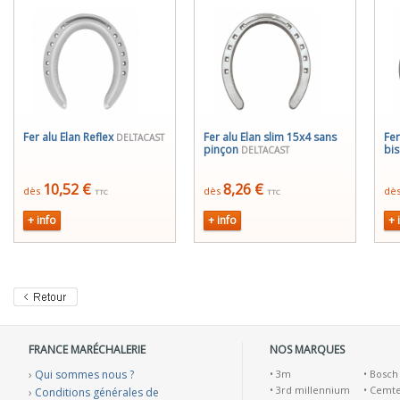
Fer alu Elan Reflex
Fer alu Elan slim 15x4 sans
Fer
DELTACAST
pinçon
bi
DELTACAST
10,52 €
8,26 €
dès
dès
dè
TTC
TTC
+ info
+ info
+ 
FRANCE MARÉCHALERIE
NOS MARQUES
›
Qui sommes nous ?
•
3m
•
Bosch
•
3rd millennium
•
Cemt
›
Conditions générales de