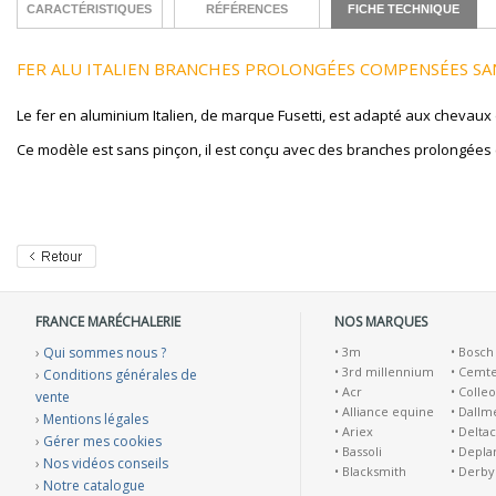
CARACTÉRISTIQUES
RÉFÉRENCES
FICHE TECHNIQUE
FER ALU ITALIEN BRANCHES PROLONGÉES COMPENSÉES SAN
Le fer en aluminium Italien, de marque Fusetti, est adapté aux chevaux
Ce modèle est sans pinçon, il est conçu avec des branches prolongée
FRANCE MARÉCHALERIE
NOS MARQUES
›
Qui sommes nous ?
•
3m
•
Bosch
•
3rd millennium
•
Cemt
›
Conditions générales de
•
Acr
•
Colleo
vente
•
Alliance equine
•
Dallm
›
Mentions légales
•
Ariex
•
Deltac
›
Gérer mes cookies
•
Bassoli
•
Depla
›
Nos vidéos conseils
•
Blacksmith
•
Derby
›
Notre catalogue