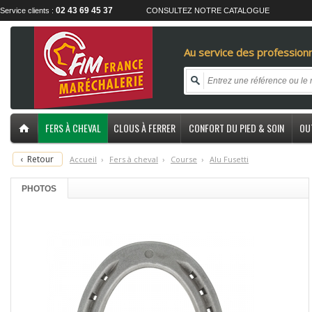
02 43 69 45 37
Service clients :
CONSULTEZ NOTRE CATALOGUE
Au service des professionn
FERS À CHEVAL
CLOUS À FERRER
CONFORT DU PIED & SOIN
OU
‹
Retour
Accueil
›
F
ers à cheval
›
C
ourse
›
A
lu Fusetti
PHOTOS