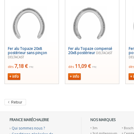
Fer alu Topaze 20x8
Fer alu Topaze compensé
Fer
postérieur sans pinçon
20x8 postérieur
pos
DELTACAST
DELTACAST
DEL
7,18 €
11,09 €
dès
dès
dè
TTC
TTC
+ info
+ info
+ 
FRANCE MARÉCHALERIE
NOS MARQUES
›
Qui sommes nous ?
•
3m
•
Bosch
•
3rd millennium
•
Cemt