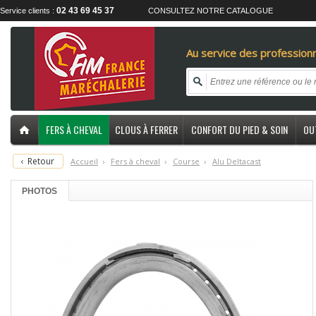
02 43 69 45 37
Service clients :
CONSULTEZ NOTRE CATALOGUE
Au service des professionn
FERS À CHEVAL
CLOUS À FERRER
CONFORT DU PIED & SOIN
OU
‹
Retour
Accueil
›
F
ers à cheval
›
C
ourse
›
A
lu Deltacast
PHOTOS