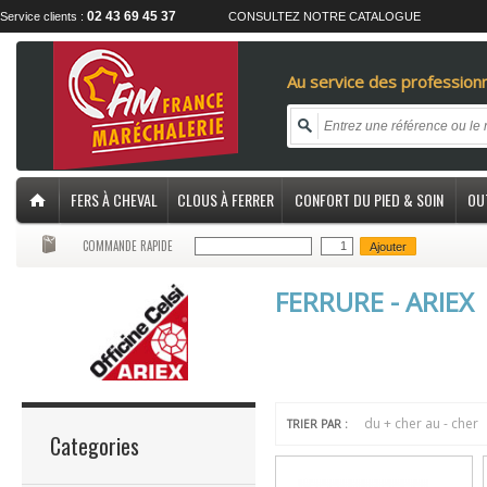
02 43 69 45 37
Service clients :
CONSULTEZ NOTRE CATALOGUE
Au service des professionn
FERS À CHEVAL
CLOUS À FERRER
CONFORT DU PIED & SOIN
OU
COMMANDE RAPIDE
Ajouter
FERRURE - ARIEX
du + cher au - cher
TRIER PAR :
Categories