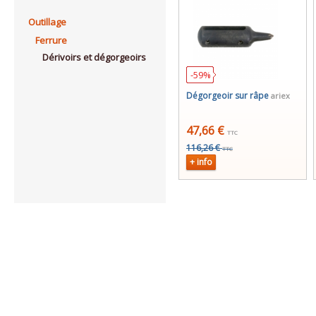
Outillage
Ferrure
Dérivoirs et dégorgeoirs
-59%
Dégorgeoir sur râpe
ariex
47,66 €
TTC
116,26 €
TTC
+ info