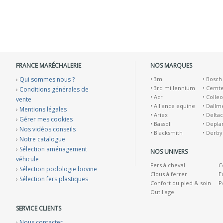
FRANCE MARÉCHALERIE
NOS MARQUES
›
Qui sommes nous ?
•
3m
•
Bosch
•
3rd millennium
•
Cemt
›
Conditions générales de
•
Acr
•
Colleo
vente
•
Alliance equine
•
Dallm
›
Mentions légales
•
Ariex
•
Deltac
›
Gérer mes cookies
•
Bassoli
•
Depla
›
Nos vidéos conseils
•
Blacksmith
•
Derby
›
Notre catalogue
›
Sélection aménagement
NOS UNIVERS
véhicule
Fers à cheval
C
›
Sélection podologie bovine
Clous à ferrer
E
›
Sélection fers plastiques
Confort du pied & soin
P
Outillage
SERVICE CLIENTS
›
Nous contacter