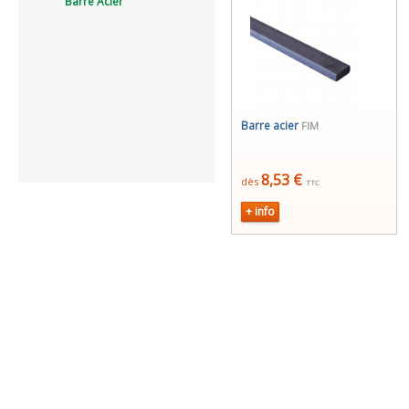
Barre Acier
Barre acier
FIM
8,53 €
dès
TTC
+ info