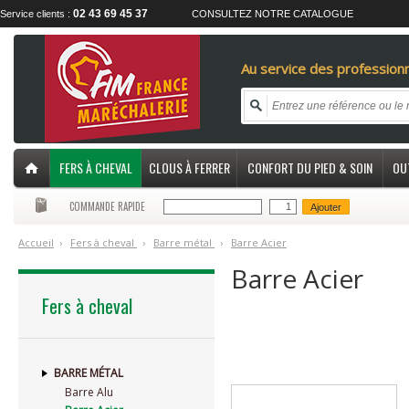
02 43 69 45 37
Service clients :
CONSULTEZ NOTRE CATALOGUE
Au service des professionn
FERS À CHEVAL
CLOUS À FERRER
CONFORT DU PIED & SOIN
OU
COMMANDE RAPIDE
Ajouter
Accueil
›
F
ers à cheval
›
B
arre métal
›
B
arre Acier
Barre Acier
Fers à cheval
BARRE MÉTAL
Barre Alu