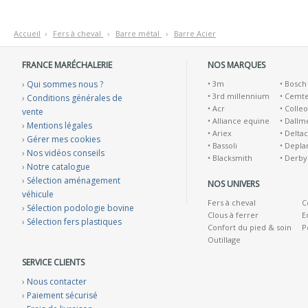
Accueil
›
F
ers à cheval
›
B
arre métal
›
B
arre Acier
FRANCE MARÉCHALERIE
NOS MARQUES
›
Qui sommes nous ?
•
3m
•
Bosch
•
3rd millennium
•
Cemt
›
Conditions générales de
•
Acr
•
Colleo
vente
•
Alliance equine
•
Dallm
›
Mentions légales
•
Ariex
•
Deltac
›
Gérer mes cookies
•
Bassoli
•
Depla
›
Nos vidéos conseils
•
Blacksmith
•
Derby
›
Notre catalogue
›
Sélection aménagement
NOS UNIVERS
véhicule
Fers à cheval
C
›
Sélection podologie bovine
Clous à ferrer
E
›
Sélection fers plastiques
Confort du pied & soin
P
Outillage
SERVICE CLIENTS
›
Nous contacter
›
Paiement sécurisé