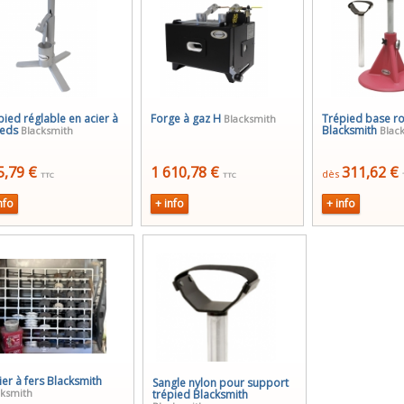
pied réglable en acier à
Forge à gaz H
Trépied base r
Blacksmith
ieds
Blacksmith
Blacksmith
Blac
5,79 €
1 610,78 €
311,62 €
dès
TTC
TTC
nfo
+ info
+ info
ier à fers Blacksmith
Sangle nylon pour support
cksmith
trépied Blacksmith