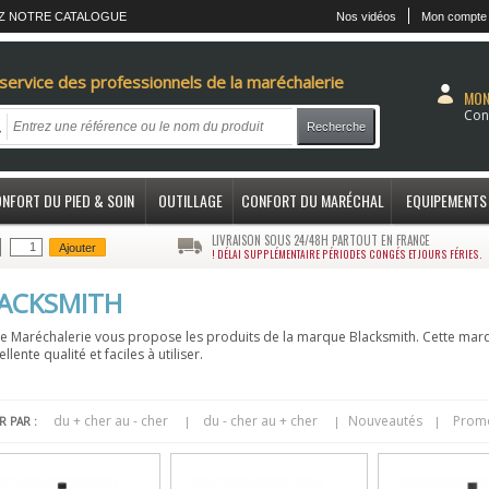
Z NOTRE CATALOGUE
Nos vidéos
Mon compte
service des professionnels de la maréchalerie
MON
Con
Recherche
NFORT DU PIED & SOIN
OUTILLAGE
CONFORT DU MARÉCHAL
EQUIPEMENTS
LIVRAISON SOUS 24/48H PARTOUT EN FRANCE
Ajouter
! DÉLAI SUPPLÉMENTAIRE PÉRIODES CONGÉS ET JOURS FÉRIES.
ACKSMITH
e Maréchalerie vous propose les produits de la marque Blacksmith. Cette marqu
llente qualité et faciles à utiliser.
du + cher au - cher
du - cher au + cher
Nouveautés
Prom
|
|
|
R PAR :