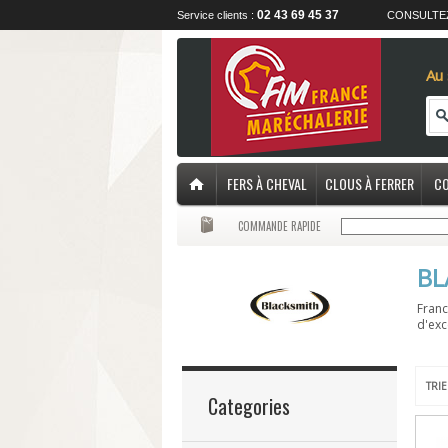
02 43 69 45 37
Service clients :
CONSULTE
Au 
FERS À CHEVAL
CLOUS À FERRER
CO
COMMANDE RAPIDE
BL
Franc
d'exce
TRIE
Categories