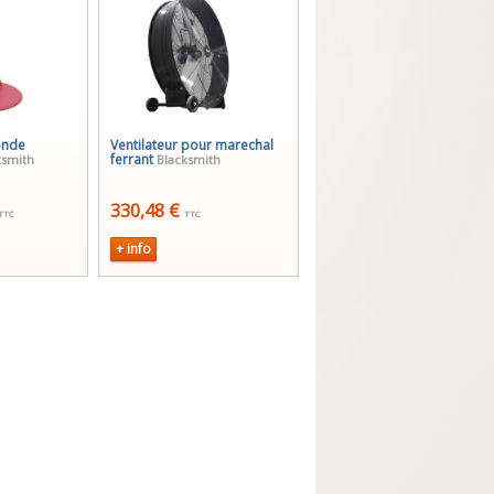
onde
Ventilateur pour marechal
ferrant
ksmith
Blacksmith
330,48 €
TTC
TTC
+ info