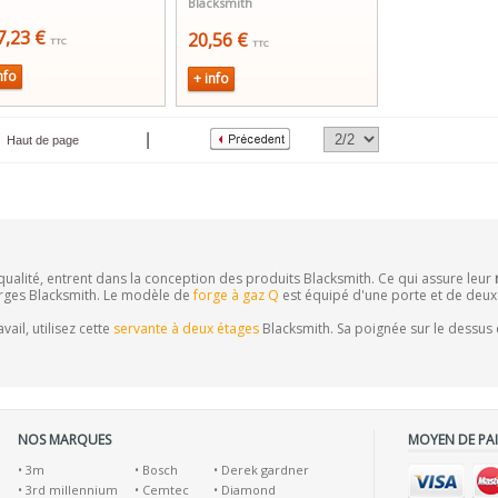
Blacksmith
7,23 €
20,56 €
TTC
TTC
nfo
+ info
|
Haut de page
 qualité, entrent dans la conception des produits Blacksmith. Ce qui assure leur
 forges Blacksmith. Le modèle de
forge à gaz Q
est équipé d'une porte et de deux
ail, utilisez cette
servante à deux étages
Blacksmith. Sa poignée sur le dessus 
NOS MARQUES
MOYEN DE PA
•
3m
•
Bosch
•
Derek gardner
•
3rd millennium
•
Cemtec
•
Diamond