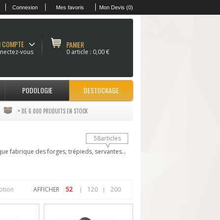
Connexion
Mes favoris
Mon Devis (0)
 COMPTE
PANIER
nectez-vous
0 article :
0,00 €
PODOLOGIE
DESTOCKAGE
+ DE 6 000 PRODUITS EN STOCK
58articles
e fabrique des forges, trépieds, servantes...
otion
AFFICHER
52
120
200
|
|