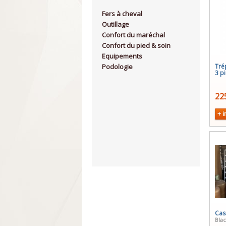
Fers à cheval
Outillage
Confort du maréchal
Confort du pied & soin
Equipements
Podologie
Tré
3 p
22
+ i
Cas
Bla