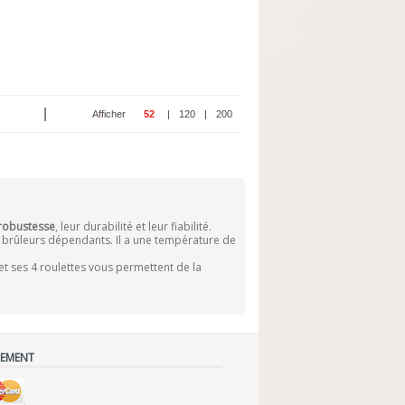
|
Afficher
52
|
120
|
200
robustesse
, leur durabilité et leur fiabilité.
 brûleurs dépendants. Il a une température de
et ses 4 roulettes vous permettent de la
IEMENT